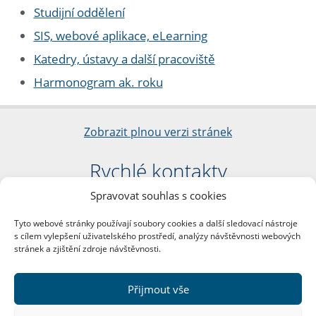
Studijní oddělení
SIS, webové aplikace, eLearning
Katedry, ústavy a další pracoviště
Harmonogram ak. roku
Zobrazit plnou verzi stránek
Rychlé kontakty
Spravovat souhlas s cookies
Filozofická fakulta
Univerzita Karlova
Tyto webové stránky používají soubory cookies a další sledovací nástroje
nám. Jana Palacha 1/2
s cílem vylepšení uživatelského prostředí, analýzy návštěvnosti webových
116 38 Praha 1
stránek a zjištění zdroje návštěvnosti.
IČO: 00216208
DIČ: CZ00216208
Přijmout vše
Další kontakty