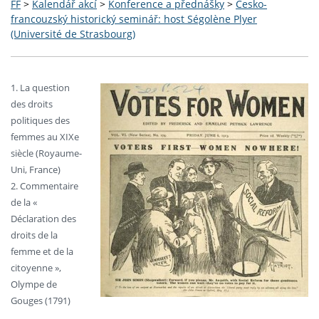
FF
>
Kalendář akcí
>
Konference a přednášky
>
Česko-
francouzský historický seminář: host Ségolène Plyer
(Université de Strasbourg)
1. La question
des droits
politiques des
femmes au XIXe
siècle (Royaume-
Uni, France)
2. Commentaire
de la «
Déclaration des
droits de la
femme et de la
citoyenne »,
Olympe de
Gouges (1791)