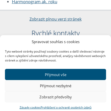
Harmonogram ak. roku
Zobrazit plnou verzi stránek
Rychlé kontakty
Spravovat souhlas s cookies
Filozofická fakulta
Univerzita Karlova
Tyto webové stránky používají soubory cookies a další sledovací nástroje
nám. Jana Palacha 1/2
s cílem vylepšení uživatelského prostředí, analýzy návštěvnosti webových
116 38 Praha 1
stránek a zjištění zdroje návštěvnosti.
IČO: 00216208
DIČ: CZ00216208
Přijmout vše
Další kontakty
Přijmout nezbytné
Podatelna
Zobrazit předvolby
Zásady cookies
Prohlášení o ochraně osobních údajů