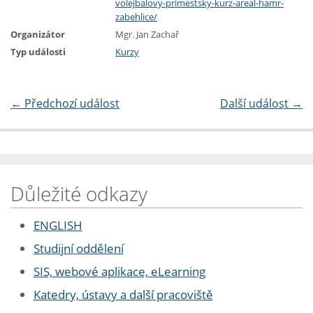
volejbalovy-primestsky-kurz-areal-hamr-
zabehlice/
Organizátor
Mgr. Jan Zachař
Typ události
Kurzy
←
Předchozí událost
Další událost
→
Důležité odkazy
ENGLISH
Studijní oddělení
SIS, webové aplikace, eLearning
Katedry, ústavy a další pracoviště