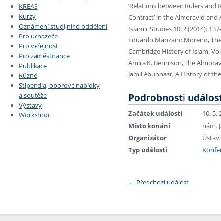
‘Relations between Rulers and R
KREAS
Kurzy
Contract’ in the Almoravid and
Oznámení studijního oddělení
Islamic Studies 10: 2 (2014): 137
Pro uchazeče
Eduardo Manzano Moreno, The I
Pro veřejnost
Cambridge History of Islam, Vol
Pro zaměstnance
Amira K. Bennison, The Almorav
Publikace
Jamil Abunnasr, A History of th
Různé
Stipendia, oborové nabídky
Podrobnosti událost
a soutěže
Výstavy
Začátek události
10. 5.
Workshop
Místo konání
nám. J
Organizátor
Ústav 
Typ události
Konfe
←
Předchozí událost