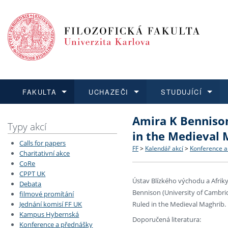
FAKULTA
UCHAZEČI
STUDUJÍCÍ
Amira K Bennison
FAKULTA
UCHAZEČI
STUDUJÍCÍ
VĚDA A VÝZKUM
ZAHRANIČÍ
Struktura a historie
Co studovat a jak se přihlá
Bakalářské a magisterské
O vědě a výzkumu na FF
Aktuální nabídky a výběrov
Typy akcí
in the Medieval 
Calls for papers
Dozvědět se více
Podat přihlášku
Dozvědět se více
Dozvědět se více
Dozvědět se více
Strategie a další dokumen
Učitelské studijní program
Doktorské studium
Akademické kvalifikace
Vyjíždějící studenti
FF
>
Kalendář akcí
>
Konference a
Charitativní akce
CoRe
CPPT UK
Podpora a benefity pro z
Informace k průběhu přijím
Rigorózní řízení
Granty a projekty
Přijíždějící studenti
Ústav Blízkého východu a Afrik
Debata
Bennison (University of Cambri
filmové promítání
Absolventi fakulty
Vyjíždějící zaměstnanci
Jednání komisí FF UK
Ruled in the Medieval Maghrib.
Kampus Hybernská
Doporučená literatura:
Konference a přednášky
Fakultní školy FF UK