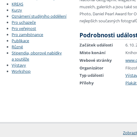
KREAS
muzeích, galeriích a jsou také 
Kurzy
Photo, Daniel Pearl Award for O
Oznámení studijního oddělení
nejlepších současných fotograf
Pro uchazeče
Pro veřejnost
Podrobnosti událost
Pro zaměstnance
Publikace
Začátek události
6. 10.
Různé
Místo konání
Knihov
Stipendia, oborové nabídky
a soutěže
Webové stránky
www.cz
Výstavy
Organizátor
Filozo
Workshop
Typ události
Výsta
Přílohy
Plakát
Zobrazi