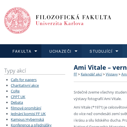
FAKULTA
UCHAZEČI
STUDUJÍCÍ
Ami Vitale – vern
FAKULTA
UCHAZEČI
STUDUJÍCÍ
VĚDA A VÝZKUM
ZAHRANIČÍ
Struktura a historie
Co studovat a jak se přihlá
Bakalářské a magisterské
O vědě a výzkumu na FF
Aktuální nabídky a výběrov
Typy akcí
FF
>
Kalendář akcí
>
Výstavy
>
Ami
Calls for papers
Dozvědět se více
Podat přihlášku
Dozvědět se více
Dozvědět se více
Dozvědět se více
Strategie a další dokumen
Učitelské studijní program
Doktorské studium
Akademické kvalifikace
Vyjíždějící studenti
Charitativní akce
CoRe
Srdečně zveme všechny studenty
CPPT UK
Podpora a benefity pro z
Informace k průběhu přijím
Rigorózní řízení
Granty a projekty
Přijíždějící studenti
výstavy fotografií Ami Vitale.
Debata
Ami Vitale (*1971) je celosvětov
filmové promítání
Absolventi fakulty
Vyjíždějící zaměstnanci
do více než osmdesáti zemí svět
Jednání komisí FF UK
Kampus Hybernská
i krásu a sílu lidského ducha.
Konference a přednášky
Fakultní školy FF UK
National Geographic Magazine, 