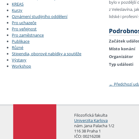
bylo v pozdější 
KREAS
z Veleslavína, j
Kurzy
lidské i profes
Oznámení studijního oddělení
Pro uchazeče
Pro veřejnost
Podrobnos
Pro zaměstnance
Začátek událos
Publikace
Různé
Místo konání
Stipendia, oborové nabídky a soutěže
Organizátor
Výstavy
Typ události
Workshop
←
Předchozí ud
Filozofická fakulta
Univerzita Karlova
nám. Jana Palacha 1/2
116 38 Praha 1
IČO: 00216208