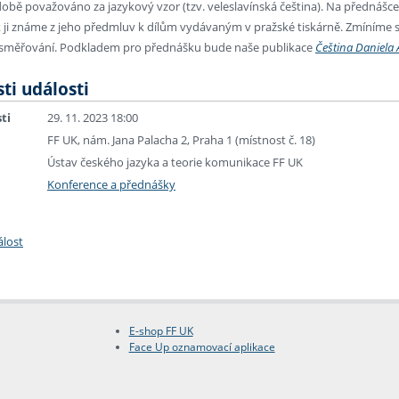
době považováno za jazykový vzor (tzv. veleslavínská čeština). Na přednášc
ak ji známe z jeho předmluv k dílům vydávaným v pražské tiskárně. Zmíníme s
ní směřování. Podkladem pro přednášku bude naše publikace
Čeština Daniela 
ti události
ti
29. 11. 2023 18:00
FF UK, nám. Jana Palacha 2, Praha 1 (místnost č. 18)
Ústav českého jazyka a teorie komunikace FF UK
Konference a přednášky
álost
E-shop FF UK
Face Up oznamovací aplikace