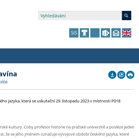
avína
édia a veřejnost
 dalšího vzdělávání
 dalšího vzdělávání
fer & Impact Office
dějící zaměstnanci
avína
vna
amy s mikrocertifikátem
jící se specifickými potřebami
ké ceny a fondy
akultní financování výjezdů
ho jazyka, která se uskuteční 29. listopadu 2023 v místnosti P018
p fakulty
zita třetího věku
a a benefity pro studující
kace
and Central European Studies
ová řízení
ské kultury. Coby profesor historie na pražské univerzitě a posléze jeden
čnost, že se jeho jménem označuje vývojové období českého jazyka, které
atelství FF UK