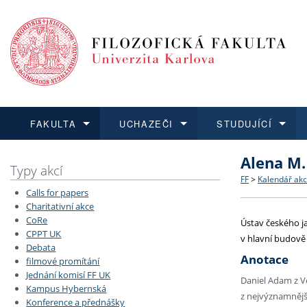
FAKULTA
UCHAZEČI
STUDUJÍCÍ
Alena M.
FAKULTA
UCHAZEČI
STUDUJÍCÍ
VĚDA A VÝZKUM
ZAHRANIČÍ
Struktura a
Co studova
Bakalářsk
O vědě a 
Aktuální n
Typy akcí
FF
>
Kalendář akc
Calls for papers
Dozvědět se více
Podat přihlášku
Dozvědět se více
Dozvědět se více
Dozvědět se více
Strategie 
Učitelské 
Doktorské
Akademické
Vyjíždějící
Charitativní akce
CoRe
Ústav českého ja
CPPT UK
Podpora a
Informace 
Rigorózní 
Granty a p
Přijíždějíc
v hlavní budově
Debata
Anotace
filmové promítání
Absolventi
Vyjíždějíc
Jednání komisí FF UK
Daniel Adam z Ve
Kampus Hybernská
z nejvýznamnější
Konference a přednášky
Fakultní š