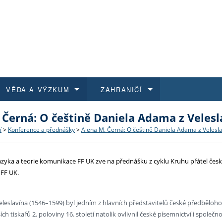
VĚDA A VÝZKUM
ZAHRANIČÍ
 Černá: O češtině Daniela Adama z Velesl
 historie
t a jak se přihlásit
é a magisterské studium
výzkumu na FF UK
abídky a výběrová řízení
Pro m
Kurzy
Kurzy
Trans
Přijíž
í
>
Konference a přednášky
>
Alena M. Černá: O češtině Daniela Adama z Velesl
a další dokumenty
studijní programy
 studium
 kvalifikace
 studenti
Kniho
Progr
Studu
Vědec
Mimof
zyka a teorie komunikace FF UK zve na přednášku z cyklu Kruhu přátel české
 benefity pro zaměstnance
k průběhu přijímacího řízení
řízení
rojekty
í studenti
E-sho
Univer
Podpor
Publi
East 
 FF UK.
 fakulty
í zaměstnanci
Výběr
leslavína (1546–1599) byl jedním z hlavních představitelů české předbělohor
ch tiskařů 2. poloviny 16. století natolik ovlivnil české písemnictví i spole
koly FF UK
Vydav