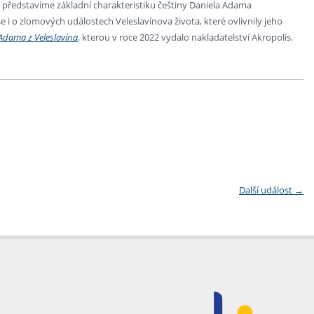
e představíme základní charakteristiku češtiny Daniela Adama
e i o zlomových událostech Veleslavínova života, které ovlivnily jeho
Adama z Veleslavína
, kterou v roce 2022 vydalo nakladatelství Akropolis.
Další událost
→