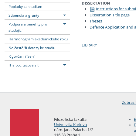
DISSERTATION
Poplatky za studium
Instructions for submi
Dissertation Title page
Stipendia a granty
Theses
Podpora a benefity pro
Defence Application and
studující
Harmonogram akademického roku
LIBRARY
Nejčastější dotazy ke studiu
Rigorózní řízení
IT a počítačová síť
Zobrazi
Filozofická fakulta
E
Univerzita Karlova
F
nám. Jana Palacha 1/2
a
116 38 Praha 1