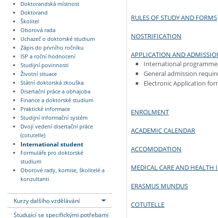
Doktorandská místnost
Doktorand
RULES OF STUDY AND FORMS
Školitel
Oborová rada
NOSTRIFICATION
Uchazeč o doktorské studium
Zápis do prvního ročníku
APPLICATION AND ADMISSIO
ISP a roční hodnocení
International programme
Studijní povinnosti
General admission requir
Životní situace
Electronic Application fo
Státní doktorská zkouška
Disertační práce a obhajoba
Finance a doktorské studium
Praktické informace
ENROLMENT
Studijní informační systém
Dvojí vedení disertační práce
ACADEMIC CALENDAR
(cotutelle)
International student
ACCOMODATION
Formuláře pro doktorské
studium
MEDICAL CARE AND HEALTH 
Oborové rady, komise, školitelé a
konzultanti
ERASMUS MUNDUS
Kurzy dalšího vzdělávání
COTUTELLE
Studující se specifickými potřebami