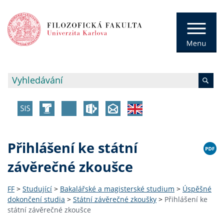
Přihlášení ke státní
závěrečné zkoušce
FF
>
Studující
>
Bakalářské a magisterské studium
>
Úspěšné
dokončení studia
>
Státní závěrečné zkoušky
>
Přihlášení ke
státní závěrečné zkoušce