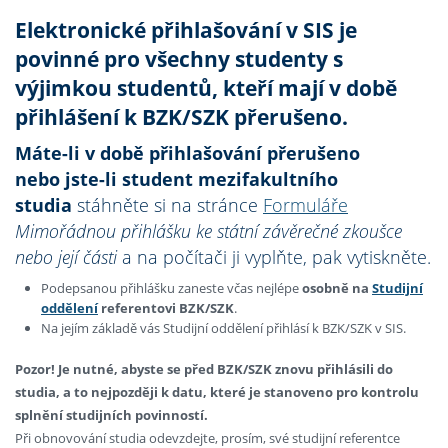
Elektronické přihlašování v SIS je
povinné pro všechny studenty
s
výjimkou studentů, kteří mají v době
přihlášení k BZK/SZK přerušeno.
Máte-li v době přihlašování přerušeno
nebo jste-li student mezifakultního
studia
stáhněte si na stránce
Formuláře
Mimořádnou přihlášku ke státní závěrečné zkoušce
nebo její části
a na počítači ji vyplňte, pak vytiskněte.
Podepsanou přihlášku zaneste včas nejlépe
osobně na
Studijní
oddělení
referentovi BZK/SZK
.
Na jejím základě vás Studijní oddělení přihlásí k BZK/SZK v SIS.
Pozor!
Je nutné, abyste se před BZK/SZK znovu přihlásili do
studia,
a to nejpozději k datu, které je stanoveno pro kontrolu
splnění studijních povinností
.
Při obnovování studia odevzdejte, prosím, své studijní referentce