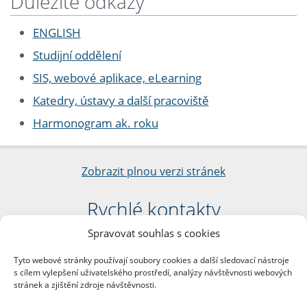
Důležité odkazy
ENGLISH
Studijní oddělení
SIS, webové aplikace, eLearning
Katedry, ústavy a další pracoviště
Harmonogram ak. roku
Zobrazit plnou verzi stránek
Rychlé kontakty
Spravovat souhlas s cookies
Filozofická fakulta
Univerzita Karlova
Tyto webové stránky používají soubory cookies a další sledovací nástroje
nám. Jana Palacha 1/2
s cílem vylepšení uživatelského prostředí, analýzy návštěvnosti webových
116 38 Praha 1
stránek a zjištění zdroje návštěvnosti.
IČO: 00216208