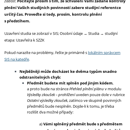
žádost
.
Počítejte prosím s tím, že schválení Vámi zadané kontroly
plnění Vašich studijních povinností zabere studijní referentce
určitý čas. Proveďte si tedy, prosím, kontrolu plnění
s předstihem.
Uzavření studia se zobrazí v SIS; Osobní údaje → Studia → studijní
etapa: Uzavřel/a k SZZK
Pokud narazíte na problémy, řešte je primárně s
lokálním správcem
SIS na katedře
.
Nejběžněji může docházet ke dvěma typům snadno
odstranitelných chyb:
Předmět budete mít splněn pod jiným kódem
,
a proto bude na stránce
Přehled plnění plánu
v modulu
Výsledky zkoušek – prohlížení
uveden pouze dole v rubrice
Ostatní výsledky zkoušek
, zatímco ve skupině povinných
předmětů bude nesplněn. Dojde-li k tomu, je třeba
rozlišit dva možné případy:
a)
Vámi splněný předmět bude s předmětem