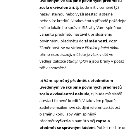
uvedeným ve skupině povinných předmětů
zcela ekvivalentní
, tj. bude mít víceméně týž
název, stejnou nebo vyšší atestaci a stejně
nebo více kreditů. V takovémto případě požádejte
svého lokálního správce SIS, aby Vámi splněnou
variantu předmětu nastavil k příslušnému
povinnému předmětu do
záměnnosti
. Pozn.:
Záměnnosti se na stránce
Přehled plnění plánu
přímo nezobrazují, můžete je však vidět ve
vedlejší záložce
Studijní plán
a jsou brány v potaz
též v
Kontrolách
.
b)
Vámi splněný předmět s předmětem
uvedeným ve skupině povinných předmětů
zcela ekvivalentní nebude
, tj. bude mít slabší
atestaci či méně kreditů. V takovém případě
zašlete e-mailem své studijní referentce žádost
o změnu kódu, aby Vám splněný
předmět
vyškrtla
a namísto něj
zapsala
předmět se správným kódem
. Poté si nechte od