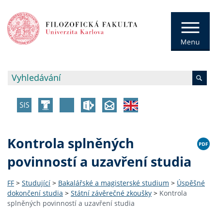
Kontrola splněných
povinností a uzavření studia
FF
>
Studující
>
Bakalářské a magisterské studium
>
Úspěšné
dokončení studia
>
Státní závěrečné zkoušky
>
Kontrola
splněných povinností a uzavření studia