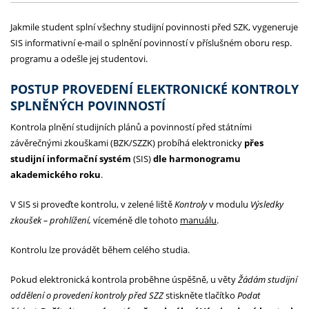
Jakmile student splní všechny studijní povinnosti před SZK, vygeneruje
SIS informativní e-mail o splnění povinností v příslušném oboru resp.
programu a odešle jej studentovi.
POSTUP PROVEDENÍ ELEKTRONICKÉ KONTROLY
SPLNĚNÝCH POVINNOSTÍ
Kontrola plnění studijních plánů a povinností před státními
závěrečnými zkouškami (BZK/SZZK) probíhá elektronicky
přes
studijní informační systém
(SIS)
dle harmonogramu
akademického roku
.
V SIS si proveďte kontrolu, v zelené liště
Kontroly
v modulu
Výsledky
zkoušek – prohlížení,
víceméně dle tohoto
manuálu
.
Kontrolu lze provádět během celého studia.
Pokud elektronická kontrola proběhne úspěšně, u věty
Žádám studijní
oddělení o provedení kontroly před SZZ
stiskněte tlačítko
Podat