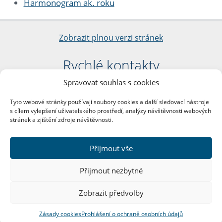
Harmonogram ak. roku
Zobrazit plnou verzi stránek
Rychlé kontakty
Spravovat souhlas s cookies
Filozofická fakulta
Univerzita Karlova
Tyto webové stránky používají soubory cookies a další sledovací nástroje
nám. Jana Palacha 1/2
s cílem vylepšení uživatelského prostředí, analýzy návštěvnosti webových
116 38 Praha 1
stránek a zjištění zdroje návštěvnosti.
IČO: 00216208
DIČ: CZ00216208
Přijmout vše
Další kontakty
Přijmout nezbytné
Podatelna
Zobrazit předvolby
Zásady cookies
Prohlášení o ochraně osobních údajů