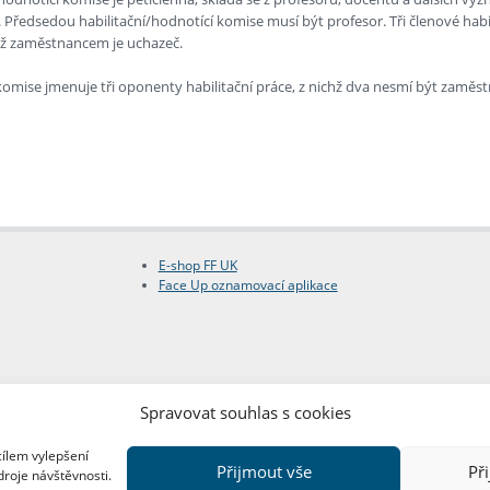
 Předsedou habilitační/hodnotící komise musí být profesor. Tři členové habi
mž zaměstnancem je uchazeč.
 komise jmenuje tři oponenty habilitační práce, z nichž dva nesmí být zaměs
E-shop FF UK
Face Up oznamovací aplikace
Spravovat souhlas s cookies
cílem vylepšení
Přijmout vše
Př
droje návštěvnosti.