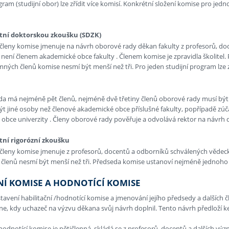
gram (studijní obor) lze zřídit více komisí. Konkrétní složení komise pro jed
tní doktorskou zkoušku (SDZK)
členy komise jmenuje na návrh oborové rady děkan fakulty z profesorů, do
 není členem akademické obce fakulty . Členem komise je zpravidla školitel.
ných členů komise nesmí být menší než tři. Pro jeden studijní program lze zř
a má nejméně pět členů, nejméně dvě třetiny členů oborové rady musí být 
ýt jiné osoby než členové akademické obce příslušné fakulty, popřípadě zúča
obce univerzity . Členy oborové rady pověřuje a odvolává rektor na návrh d
tní rigorózní zkoušku
členy komise jmenuje z profesorů, docentů a odborníků schválených vědeck
členů nesmí být menší než tři. Předseda komise ustanoví nejméně jednoho 
NÍ KOMISE A HODNOTÍCÍ KOMISE
tavení habilitační /hodnotící komise a jmenování jejího předsedy a dalších
ne, kdy uchazeč na výzvu děkana svůj návrh doplnil. Tento návrh předloží ke
/hodnotící komise je pětičlenná, skládá se z profesorů, docentů a dalšíc