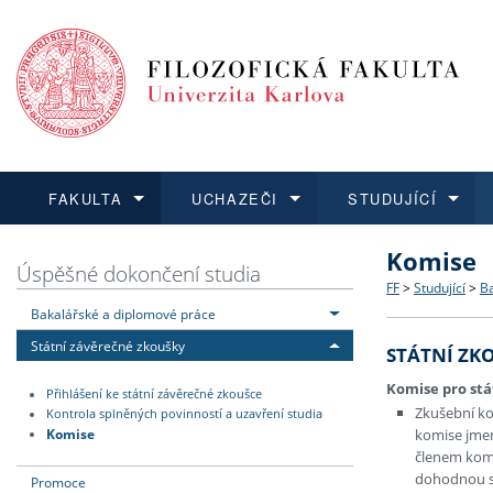
FAKULTA
UCHAZEČI
STUDUJÍCÍ
Komise
FAKULTA
UCHAZEČI
STUDUJÍCÍ
VĚDA A VÝZKUM
ZAHRANIČÍ
Struktura a
Co studova
Bakalářsk
O vědě a 
Aktuální n
Úspěšné dokončení studia
FF
>
Studující
>
Ba
Bakalářské a diplomové práce
Dozvědět se více
Podat přihlášku
Dozvědět se více
Dozvědět se více
Dozvědět se více
Strategie 
Učitelské 
Doktorské
Akademické
Vyjíždějící
Státní závěrečné zkoušky
STÁTNÍ ZK
Podpora a
Informace 
Rigorózní 
Granty a p
Přijíždějíc
Komise pro stá
Přihlášení ke státní závěrečné zkoušce
Zkušební ko
Kontrola splněných povinností a uzavření studia
Absolventi
Vyjíždějíc
Komise
komise jmen
členem komi
dohodnou se
Promoce
Fakultní š