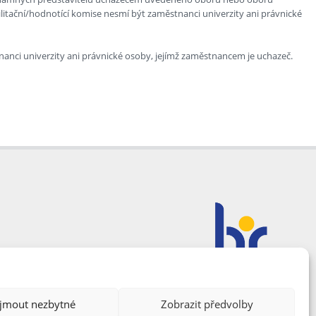
litační/hodnotící komise nesmí být zaměstnanci univerzity ani právnické
tnanci univerzity ani právnické osoby, jejímž zaměstnancem je uchazeč.
ijmout nezbytné
Zobrazit předvolby