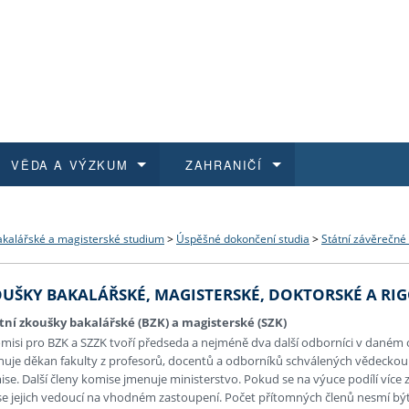
VĚDA A VÝZKUM
ZAHRANIČÍ
 historie
t a jak se přihlásit
é a magisterské studium
výzkumu na FF UK
abídky a výběrová řízení
Pro m
Kurzy
Kurzy
Trans
Přijíž
kalářské a magisterské studium
>
Úspěšné dokončení studia
>
Státní závěrečné
a další dokumenty
studijní programy
 studium
 kvalifikace
 studenti
Kniho
Progr
Studu
Vědec
Mimof
OUŠKY BAKALÁŘSKÉ, MAGISTERSKÉ, DOKTORSKÉ A RI
 benefity pro zaměstnance
k průběhu přijímaček
řízení
rojekty
í studenti
E-sho
Univer
Podpor
Publi
East 
tní zkoušky bakalářské (BZK) a magisterské (SZK)
misi pro BZK a SZZK tvoří předseda a nejméně dva další odborníci v daném 
 fakulty
í zaměstnanci
Výběr
uje děkan fakulty z profesorů, docentů a odborníků schválených vědeckou 
se. Další členy komise jmenuje ministerstvo. Pokud se na výuce podílí více z
 jejich vedoucí na vhodném zastoupení. Počet přítomných členů nesmí být 
koly FF UK
Vydav