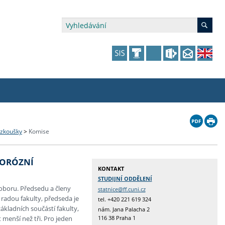
édia a veřejnost
 dalšího vzdělávání
 dalšího vzdělávání
fer & Impact Office
dějící zaměstnanci
 zkoušky
>
Komise
vna
amy s mikrocertifikátem
jící se specifickými potřebami
ké ceny a fondy
akultní financování výjezdů
GORÓZNÍ
KONTAKT
p fakulty
zita třetího věku
a a benefity pro studující
kace
and Central European Studies
STUDIJNÍ ODDĚLENÍ
oboru. Předsedu a členy
statnice@ff.cuni.cz
ová řízení
radou fakulty, předseda je
tel. +420 221 619 324
ákladních součástí fakulty,
nám. Jana Palacha 2
menší než tři. Pro jeden
116 38 Praha 1
atelství FF UK