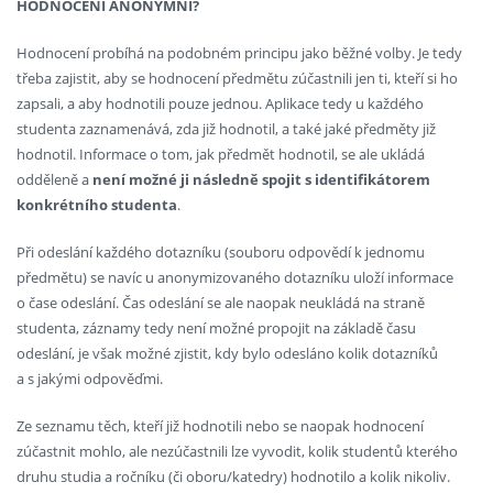
HODNOCENÍ ANONYMNÍ?
Hodnocení probíhá na podobném principu jako běžné volby. Je tedy
třeba zajistit, aby se hodnocení předmětu zúčastnili jen ti, kteří si ho
zapsali, a aby hodnotili pouze jednou. Aplikace tedy u každého
studenta zaznamenává, zda již hodnotil, a také jaké předměty již
hodnotil. Informace o tom, jak předmět hodnotil, se ale ukládá
odděleně a
není možné ji následně spojit s identifikátorem
konkrétního studenta
.
Při odeslání každého dotazníku (souboru odpovědí k jednomu
předmětu) se navíc u anonymizovaného dotazníku uloží informace
o čase odeslání. Čas odeslání se ale naopak neukládá na straně
studenta, záznamy tedy není možné propojit na základě času
odeslání, je však možné zjistit, kdy bylo odesláno kolik dotazníků
a s jakými odpověďmi.
Ze seznamu těch, kteří již hodnotili nebo se naopak hodnocení
zúčastnit mohlo, ale nezúčastnili lze vyvodit, kolik studentů kterého
druhu studia a ročníku (či oboru/katedry) hodnotilo a kolik nikoliv.