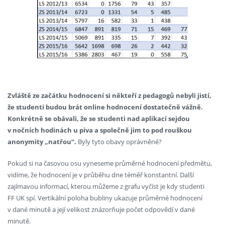
Zvláště ze začátku hodnocení si někteří z pedagogů nebyli jistí,
že studenti budou brát online hodnocení dostatečně vážně.
Konkrétně se obávali, že se studenti nad aplikací sejdou
v nočních hodinách u piva a společně jim to pod rouškou
anonymity „natřou“.
Byly tyto obavy oprávněné?
Pokud si na časovou osu vyneseme průměrné hodnocení předmětu,
vidíme, že hodnocení je v průběhu dne téměř konstantní. Další
zajímavou informací, kterou můžeme z grafu vyčíst je kdy studenti
FF UK spí. Vertikální poloha bubliny ukazuje průměrné hodnocení
v dané minutě a její velikost znázorňuje počet odpovědí v dané
minutě.