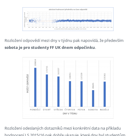
Rozložení odpovědí mezi dny v týdnu pak napovídá, že především
sobota je pro studenty FF UK dnem odpočinku
.
Rozložení odeslaných dotazníků mezi konkrétní data na příkladu
hodnocení LS 2015/16 pak dobře ukazuje, které dny byl studentům