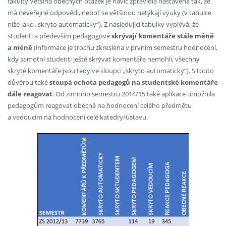
fakulty.Většina obecných otázek je navíc zpravidla nastavena tak, že
má neveřejné odpovědi, neboť se většinou netýkají výuky (v tabulce
níže jako „skryto automaticky“). Z následující tabulky vyplývá, že
studenti a především pedagogové
skrývají komentáře stále méně
a méně
(informace je trochu zkreslena v prvním semestru hodnocení,
kdy samotní studenti ještě skrývat komentáře nemohli, všechny
skryté komentáře jsou tedy ve sloupci „skryto automaticky“). S touto
důvěrou také
stoupá ochota pedagogů na studentské komentáře
dále reagovat
. Od zimního semestru 2014/15 také aplikace umožnila
pedagogům reagovat obecně na hodnocení celého předmětu
a vedoucím na hodnocení celé katedry/ústavu.