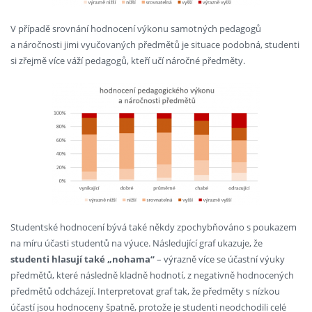
V případě srovnání hodnocení výkonu samotných pedagogů
a náročnosti jimi vyučovaných předmětů je situace podobná, studenti
si zřejmě více váží pedagogů, kteří učí náročné předměty.
Studentské hodnocení bývá také někdy zpochybňováno s poukazem
na míru účasti studentů na výuce. Následující graf ukazuje, že
studenti hlasují také „nohama“
– výrazně více se účastní výuky
předmětů, které následně kladně hodnotí, z negativně hodnocených
předmětů odcházejí. Interpretovat graf tak, že předměty s nízkou
účastí jsou hodnoceny špatně, protože je studenti neodchodili celé