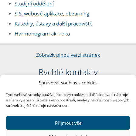
Studijní oddělení
SIS, webové aplikace, eLearning
Katedry, ústavy a další pracoviště
Harmonogram ak. roku
Zobrazit plnou verzi stránek
Rychlé kontakty
Spravovat souhlas s cookies
Filozofická fakulta
Univerzita Karlova
Tyto webové stránky používají soubory cookies a další sledovací nástroje
nám. Jana Palacha 1/2
s cílem vylepšení uživatelského prostředí, analýzy návštěvnosti webových
116 38 Praha 1
stránek a zjištění zdroje návštěvnosti.
IČO: 00216208
DIČ: CZ00216208
Přijmout vše
Další kontakty