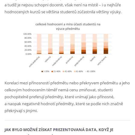
a tudíž je nejsou schopni docenit, však není na místě – i u nejhůře
hodnocených kurzů se většina studentů zúčastnila většiny výuky.
Korelaci mezi přínosností předmětu nebo překryvem předmětu a jeho
celkovým hodnocením téměř nemá cenu zmiňovat, studenti
pochopitelně preferují předměty, které vnímají jako přínosné,
a naopak negativně hodnotí předměty, které se podle nich značně
překrývají s jinými.
JAK BYLO MOŽNÉ ZÍSKAT PREZENTOVANÁ DATA, KDYŽ JE