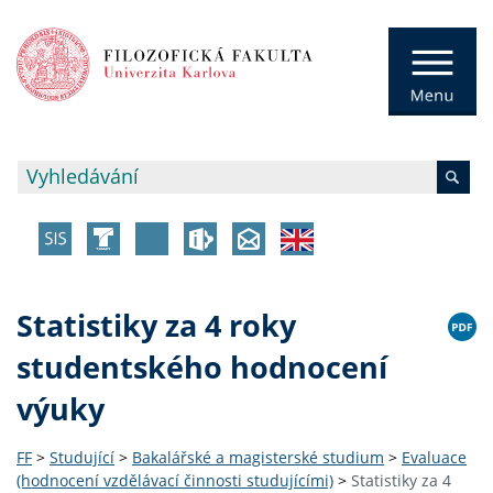
Statistiky za 4 roky
studentského hodnocení
výuky
FF
>
Studující
>
Bakalářské a magisterské studium
>
Evaluace
(hodnocení vzdělávací činnosti studujícími)
>
Statistiky za 4