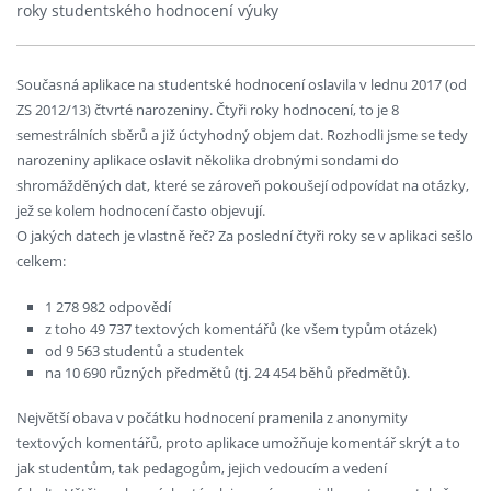
roky studentského hodnocení výuky
Současná aplikace na studentské hodnocení oslavila v lednu 2017 (od
ZS 2012/13) čtvrté narozeniny. Čtyři roky hodnocení, to je 8
semestrálních sběrů a již úctyhodný objem dat. Rozhodli jsme se tedy
narozeniny aplikace oslavit několika drobnými sondami do
shromážděných dat, které se zároveň pokoušejí odpovídat na otázky,
jež se kolem hodnocení často objevují.
O jakých datech je vlastně řeč? Za poslední čtyři roky se v aplikaci sešlo
celkem:
1 278 982 odpovědí
z toho 49 737 textových komentářů (ke všem typům otázek)
od 9 563 studentů a studentek
na 10 690 různých předmětů (tj. 24 454 běhů předmětů).
Největší obava v počátku hodnocení pramenila z anonymity
textových komentářů, proto aplikace umožňuje komentář skrýt a to
jak studentům, tak pedagogům, jejich vedoucím a vedení