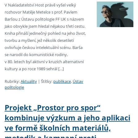
V Nakladatelství Host právě vyšel velký
rozhovor Matěje Metelce s prof. Pavlem
Baršou z Ústavu politologie FF UK s názvem
Jako obvykle jsem hledal nějakou třetí cestu.
Kniha přináší jedinečný pohled na jeho život,
tvorbu a myšlení, jež několik desetiletí
ovlivňuje českou intelektuální scénu. Barša
se narodil do komunistické rodiny,
v 80. letech byl aktivní v kruzích alternativní
kultury a po roce 1989 sehrál […]
Rubriky:
Aktuality
|
Štítky:
publikace
,
Ústav
politologie
Projekt „Prostor pro spor“
kombinuje výzkum a jeho aplikaci
ve formě školních materiálů,
metodik a kampaní proti