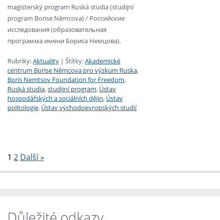
magisterský program Ruská studia (studijní
program Borise Němcova) / Российские
исследования (образовательная
программа имени Бориса Немцова).
Rubriky:
Aktuality
|
Štítky:
Akademické
centrum Borise Němcova pro výzkum Ruska
,
Boris Nemtsov Foundation for Freedom
,
Ruská studia
,
studijní program
,
Ústav
hospodářských a sociálních dějin
,
Ústav
politologie
,
Ústav východoevropských studií
Stránkování
1
2
Další »
Důležité odkazy