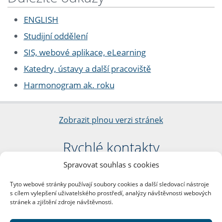
ENGLISH
Studijní oddělení
SIS, webové aplikace, eLearning
Katedry, ústavy a další pracoviště
Harmonogram ak. roku
Zobrazit plnou verzi stránek
Rychlé kontakty
Spravovat souhlas s cookies
Filozofická fakulta
Univerzita Karlova
Tyto webové stránky používají soubory cookies a další sledovací nástroje
nám. Jana Palacha 1/2
s cílem vylepšení uživatelského prostředí, analýzy návštěvnosti webových
116 38 Praha 1
stránek a zjištění zdroje návštěvnosti.
IČO: 00216208
DIČ: CZ00216208