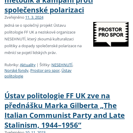
společenské polarizaci
Zveřejněno
11. 3. 2024
Jedná se o společný projekt Ústavu
politologie FF UK a neziskové organizace
NESEHNUTÍ, který zkoumá kulturalizaci
politiky a dopady společenské polarizace na
měnící se pojetí lidských práv.
Rubriky:
Aktuality
|
Štítky:
NESEHNUTÍ
,
Norské fondy
,
Prostor pro spor
,
Ústav
politologie
Ústav politologie FF UK zve na
přednášku Marka Gilberta „The
Italian Communist Party and Late
Stalinism, 1944–1956“
Zveřejněno
10. 11. 2023