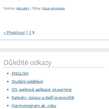
Rubriky:
Aktuality
|
Štítky:
Ústav etnologie
Stránkování
« Předchozí
1
2
3
Důležité odkazy
ENGLISH
Studijní oddělení
SIS, webové aplikace, eLearning
Katedry, ústavy a další pracoviště
Harmonogram ak. roku