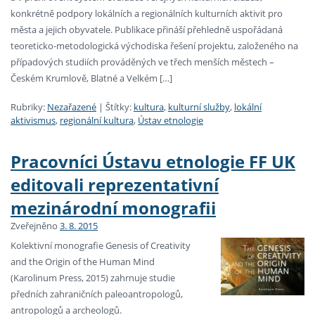
konkrétně podpory lokálních a regionálních kulturních aktivit pro
města a jejich obyvatele. Publikace přináší přehledně uspořádaná
teoreticko-metodologická východiska řešení projektu, založeného na
případových studiích prováděných ve třech menších městech –
Českém Krumlově, Blatné a Velkém […]
Rubriky:
Nezařazené
|
Štítky:
kultura
,
kulturní služby
,
lokální
aktivismus
,
regionální kultura
,
Ústav etnologie
Pracovníci Ústavu etnologie FF UK
editovali reprezentativní
mezinárodní monografii
Zveřejněno
3. 8. 2015
Kolektivní monografie Genesis of Creativity
and the Origin of the Human Mind
(Karolinum Press, 2015) zahrnuje studie
předních zahraničních paleoantropologů,
antropologů a archeologů.