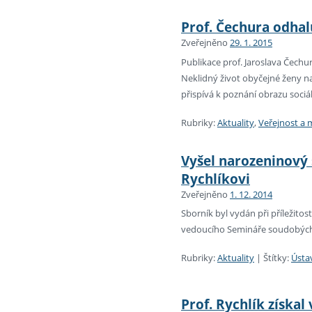
Prof. Čechura odhal
Zveřejněno
29. 1. 2015
Publikace prof. Jaroslava Čechu
Neklidný život obyčejné ženy n
přispívá k poznání obrazu soci
Rubriky:
Aktuality
,
Veřejnost a 
Vyšel narozeninový 
Rychlíkovi
Zveřejněno
1. 12. 2014
Sborník byl vydán při příležitost
vedoucího Semináře soudobých 
Rubriky:
Aktuality
|
Štítky:
Ústa
Prof. Rychlík získa