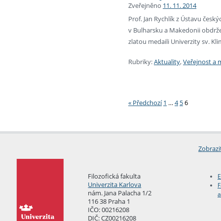
Zveřejněno
11. 11. 2014
Prof. Jan Rychlík z Ústavu čes
v Bulharsku a Makedonii obdržel
zlatou medaili Univerzity sv. Kl
Rubriky:
Aktuality
,
Veřejnost a 
Stránkování
« Předchozí
1
…
4
5
6
Zobrazi
Filozofická fakulta
E
Univerzita Karlova
F
nám. Jana Palacha 1/2
a
116 38 Praha 1
IČO: 00216208
DIČ: CZ00216208