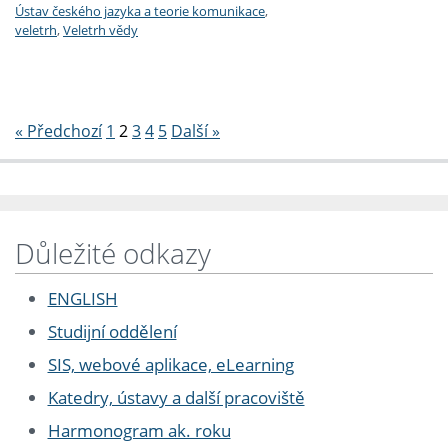
Ústav českého jazyka a teorie komunikace
,
veletrh
,
Veletrh vědy
Stránkování
« Předchozí
1
2
3
4
5
Další »
Důležité odkazy
ENGLISH
Studijní oddělení
SIS, webové aplikace, eLearning
Katedry, ústavy a další pracoviště
Harmonogram ak. roku