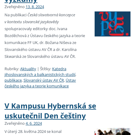
Zveřejněno
13. 8. 2024
Na publikaci
Česká slovotvorná kon­cepce
v kon­tex­tu slo­van­ské jazykovědy
spolupracovaly editorky doc. Ivana
Bozděchová z Ústavu českého jazyka a teorie
komunikace FF UK, dr. Božana Niševa ze
Slovanského ústavu AV ČR a dr. Karolína
Skwarská ze Slovanského ústavu AV ČR.
Rubriky:
Aktuality
|
Štítky:
Katedra
jihoslovanských a balkanistických studií
,
publikace
,
Slovanský ústav AV ČR
,
Ústav
českého jazyka a teorie komunikace
V Kampusu Hybernská se
uskutečnil Den češtiny
Zveřejněno
4. 6. 2024
V úterý 28. května 2024 se konal