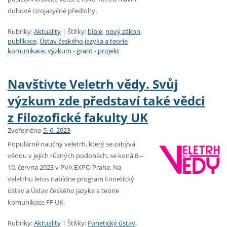
dobové cizojazyčné předlohy.
Rubriky:
Aktuality
|
Štítky:
bible
,
nový zákon
,
publikace
,
Ústav českého jazyka a teorie
komunikace
,
výzkum - grant - projekt
Navštivte Veletrh vědy. Svůj
výzkum zde představí také vědci
z Filozofické fakulty UK
Zveřejněno
5. 6. 2023
Populárně naučný veletrh, který se zabývá
vědou v jejích různých podobách, se koná 8.–
10. června 2023 v PVA EXPO Praha. Na
veletrhu letos nabídne program Fonetický
ústav a Ústav českého jazyka a teorie
komunikace FF UK.
Rubriky:
Aktuality
|
Štítky:
Fonetický ústav
,