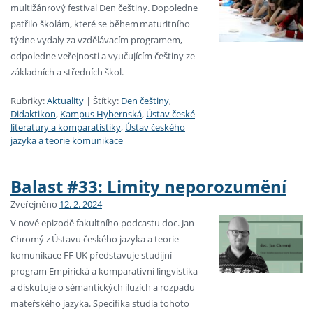
multižánrový festival Den češtiny. Dopoledne
patřilo školám, které se během maturitního
týdne vydaly za vzdělávacím programem,
odpoledne veřejnosti a vyučujícím češtiny ze
základních a středních škol.
Rubriky:
Aktuality
|
Štítky:
Den češtiny
,
Didaktikon
,
Kampus Hybernská
,
Ústav české
literatury a komparatistiky
,
Ústav českého
jazyka a teorie komunikace
Balast #33: Limity neporozumění
Zveřejněno
12. 2. 2024
V nové epizodě fakultního podcastu doc. Jan
Chromý z Ústavu českého jazyka a teorie
komunikace FF UK představuje studijní
program Empirická a komparativní lingvistika
a diskutuje o sémantických iluzích a rozpadu
mateřského jazyka. Specifika studia tohoto