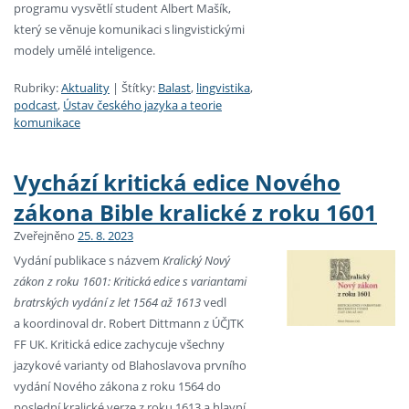
programu vysvětlí student Albert Mašík,
který se věnuje komunikaci s lingvistickými
modely umělé inteligence.
Rubriky:
Aktuality
|
Štítky:
Balast
,
lingvistika
,
podcast
,
Ústav českého jazyka a teorie
komunikace
Vychází kritická edice Nového
zákona Bible kralické z roku 1601
Zveřejněno
25. 8. 2023
Vydání publikace s názvem
Kralický Nový
zákon z roku 1601: Kritická edice s variantami
bratrských vydání z let 1564 až 1613
vedl
a koordinoval dr. Robert Dittmann z ÚČJTK
FF UK. Kritická edice zachycuje všechny
jazykové varianty od Blahoslavova prvního
vydání Nového zákona z roku 1564 do
poslední kralické verze z roku 1613 a hlavní