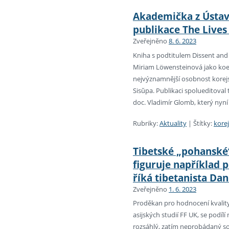
Akademička z Ústavu
publikace The Lives
Zveřejněno
8. 6. 2023
Kniha s podtitulem Dissent and C
Miriam Löwensteinová jako koed
nejvýznamnější osobnost korejsk
Sisŭpa. Publikaci spolueditoval 
doc. Vladimír Glomb, který nyní
Rubriky:
Aktuality
|
Štítky:
korej
Tibetské „pohanské“
figuruje například 
říká tibetanista Da
Zveřejněno
1. 6. 2023
Proděkan pro hodnocení kvality
asijských studií FF UK, se podí
rozsáhlý, zatím neprobádaný s