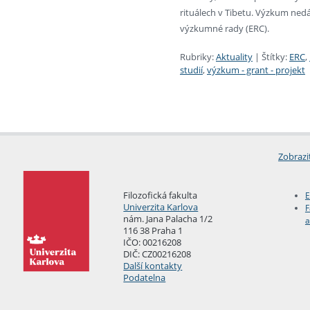
rituálech v Tibetu. Výzkum ned
výzkumné rady (ERC).
Rubriky:
Aktuality
|
Štítky:
ERC
,
studií
,
výzkum - grant - projekt
Zobrazi
Filozofická fakulta
E
Univerzita Karlova
F
nám. Jana Palacha 1/2
a
116 38 Praha 1
IČO: 00216208
DIČ: CZ00216208
Další kontakty
Podatelna