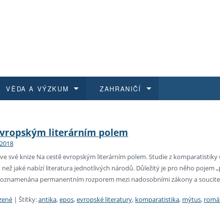
VĚDA A VÝZKUM
ZAHRANIČÍ
 historie
t a jak se přihlásit
é a magisterské studium
výzkumu na FF UK
abídky a výběrová řízení
Pro m
Kurzy
Kurzy
Trans
Přijíž
evropským literárním polem
 2018
a další dokumenty
studijní programy
 studium
 kvalifikace
 studenti
Kniho
Progr
Studu
Vědec
Mimof
ve své knize Na cestě evropským literárním polem. Studie z komparatistiky 
, než jaké nabízí literatura jednotlivých národů. Důležitý je pro něho pojem
 benefity pro zaměstnance
k průběhu přijímacího řízení
řízení
rojekty
í studenti
E-sho
Univer
Podpor
Publi
East 
ak poznamenána permanentním rozporem mezi nadosobními zákony a soucitem
 fakulty
í zaměstnanci
Výběr
zené
|
Štítky:
antika
,
epos
,
evropské literatury
,
komparatistika
,
mýtus
,
romá
koly FF UK
Vydav