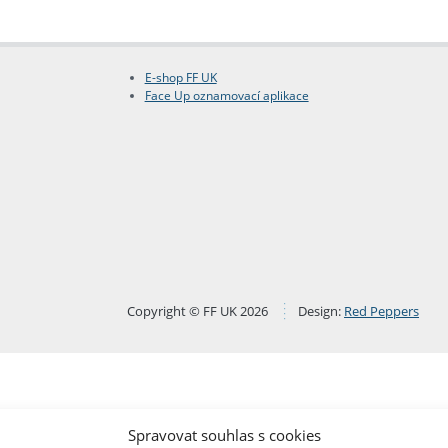
E-shop FF UK
Face Up oznamovací aplikace
Copyright © FF UK 2026
Design:
Red Peppers
Spravovat souhlas s cookies