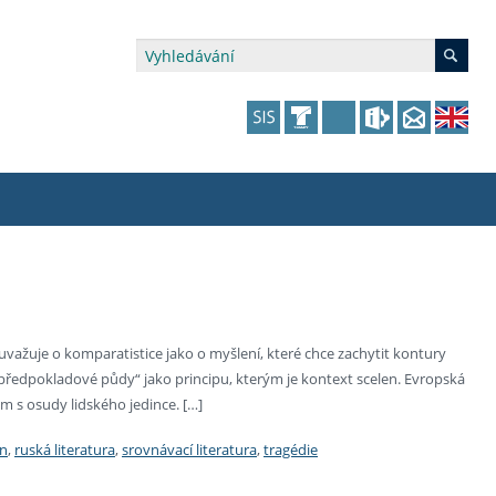
édia a veřejnost
 dalšího vzdělávání
 dalšího vzdělávání
fer & Impact Office
dějící zaměstnanci
vna
amy s mikrocertifikátem
jící se specifickými potřebami
ké ceny a fondy
akultní financování výjezdů
uvažuje o komparatistice jako o myšlení, které chce zachytit kontury
 „předpokladové půdy“ jako principu, kterým je kontext scelen. Evropská
p fakulty
zita třetího věku
a a benefity pro studující
kace
and Central European Studies
 s osudy lidského jedince. […]
ová řízení
n
,
ruská literatura
,
srovnávací literatura
,
tragédie
atelství FF UK