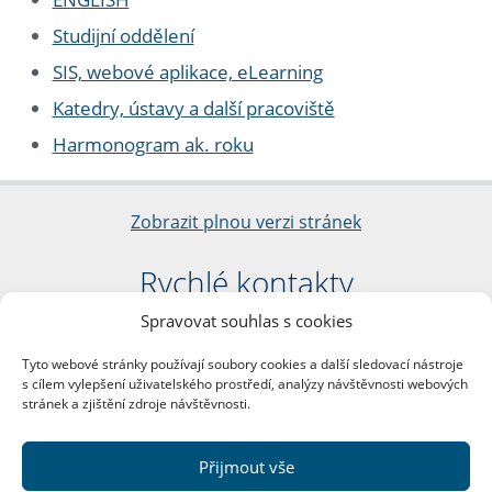
Studijní oddělení
SIS, webové aplikace, eLearning
Katedry, ústavy a další pracoviště
Harmonogram ak. roku
Zobrazit plnou verzi stránek
Rychlé kontakty
Spravovat souhlas s cookies
Filozofická fakulta
Univerzita Karlova
Tyto webové stránky používají soubory cookies a další sledovací nástroje
nám. Jana Palacha 1/2
s cílem vylepšení uživatelského prostředí, analýzy návštěvnosti webových
116 38 Praha 1
stránek a zjištění zdroje návštěvnosti.
IČO: 00216208
DIČ: CZ00216208
Přijmout vše