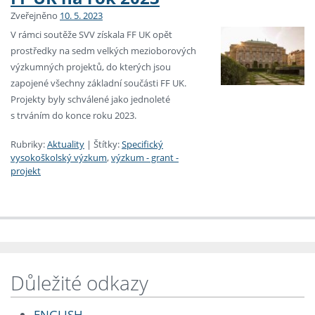
Zveřejněno
10. 5. 2023
V rámci soutěže SVV získala FF UK opět
prostředky na sedm velkých mezioborových
výzkumných projektů, do kterých jsou
zapojené všechny základní součásti FF UK.
Projekty byly schválené jako jednoleté
s trváním do konce roku 2023.
Rubriky:
Aktuality
|
Štítky:
Specifický
vysokoškolský výzkum
,
výzkum - grant -
projekt
Důležité odkazy
ENGLISH