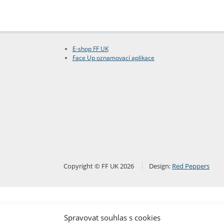
E-shop FF UK
Face Up oznamovací aplikace
Copyright © FF UK 2026
Design:
Red Peppers
Spravovat souhlas s cookies