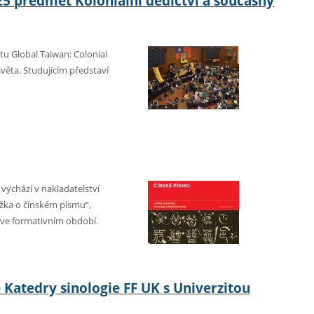
25 předmět Koloniální dědictví a současný
ětu Global Taiwan: Colonial
věta. Studujícím představí
vychází v nakladatelství
žka o čínském písmu“,
oj ve formativním období.
 Katedry sinologie FF UK s Univerzitou