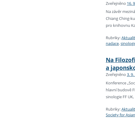
Zveřejněno
16. 
Na závěr meziná
Chiang Ching-kuo
pro knihovnu Ka
Rubriky:
Aktuali
nadace
,
sinologi
Na Filozo
a japonsko
Zveřejněno
3. 9.
Konference „Soc
hlavní budově F
sinologie FF UK, 
Rubriky:
Aktuali
Society for Asi
Stránková