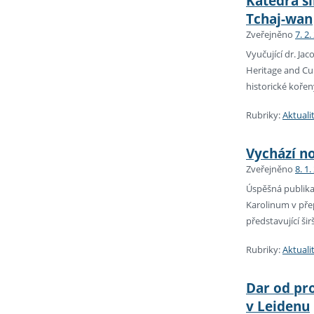
Katedra si
Tchaj-wan
Zveřejněno
7. 2.
Vyučující dr. Ja
Heritage and Cu
historické kořen
Rubriky:
Aktuali
Vychází n
Zveřejněno
8. 1.
Úspěšná publikac
Karolinum v pře
představující ši
Rubriky:
Aktuali
Dar od pro
v Leidenu