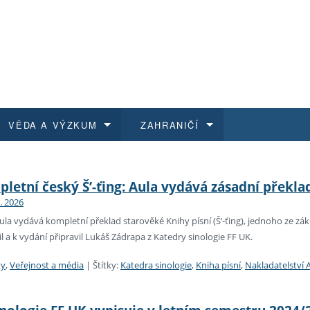
VĚDA A VÝZKUM
ZAHRANIČÍ
 historie
t a jak se přihlásit
é a magisterské studium
výzkumu na FF UK
abídky a výběrová řízení
Pro m
Kurzy
Kurzy
Trans
Přijíž
letní český Š’-ťing: Aula vydává zásadní překla
1. 2026
a další dokumenty
studijní programy
 studium
 kvalifikace
 studenti
Kniho
Progr
Studu
Vědec
Mimof
ula vydává kompletní překlad starověké Knihy písní (Š‘-ťing), jednoho ze zákl
il a k vydání připravil Lukáš Zádrapa z Katedry sinologie FF UK.
 benefity pro zaměstnance
k průběhu přijímacího řízení
řízení
rojekty
í studenti
E-sho
Univer
Podpor
Publi
East 
ty
,
Veřejnost a média
|
Štítky:
Katedra sinologie
,
Kniha písní
,
Nakladatelství 
 fakulty
í zaměstnanci
Výběr
koly FF UK
Vydav