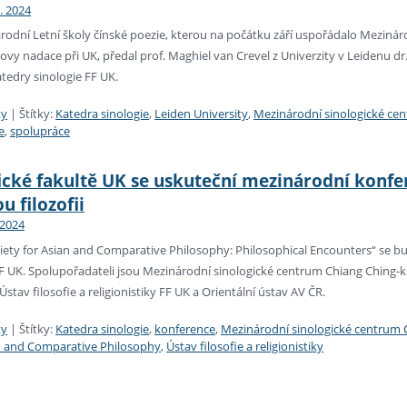
9. 2024
rodní Letní školy čínské poezie, kterou na počátku září uspořádalo Mezinár
vy nadace při UK, předal prof. Maghiel van Crevel z Univerzity v Leidenu d
tedry sinologie FF UK.
ty
|
Štítky:
Katedra sinologie
,
Leiden University
,
Mezinárodní sinologické ce
e
,
spolupráce
fické fakultě UK se uskuteční mezinárodní konf
u filozofii
 2024
iety for Asian and Comparative Philosophy: Philosophical Encounters“ se bu
F UK. Spolupořadateli jsou Mezinárodní sinologické centrum Chiang Ching-k
Ústav filosofie a religionistiky FF UK a Orientální ústav AV ČR.
ty
|
Štítky:
Katedra sinologie
,
konference
,
Mezinárodní sinologické centrum
an and Comparative Philosophy
,
Ústav filosofie a religionistiky
ní