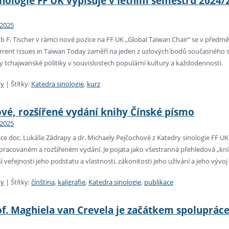
nologie FF UK vypisuje v letním semestru 2024/
 2025
cob F. Tischer v rámci nové pozice na FF UK „Global Taiwan Chair“ se v předm
rrent Issues in Taiwan Today zaměří na jeden z uzlových bodů současného s
y tchajwanské politiky v souvislostech populární kultury a každodennosti.
ty
|
Štítky:
Katedra sinologie
,
kurz
ové, rozšířené vydání knihy Čínské písmo
 2025
e doc. Lukáše Zádrapy a dr. Michaely Pejčochové z Katedry sinologie FF UK 
pracovaném a rozšířeném vydání. Je pojata jako všestranná přehledová „kní
rší veřejnosti jeho podstatu a vlastnosti, zákonitosti jeho užívání a jeho výv
ty
|
Štítky:
čínština
,
kaligrafie
,
Katedra sinologie
,
publikace
f. Maghiela van Crevela je začátkem spolupráce