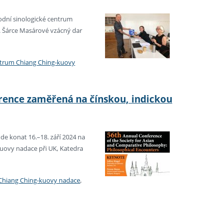
odní sinologické centrum
r. Šárce Masárové vzácný dar
ntrum Chiang Ching-kuovy
erence zaměřená na čínskou, indickou
de konat 16.–18. září 2024 na
uovy nadace při UK, Katedra
 Chiang Ching-kuovy nadace
,