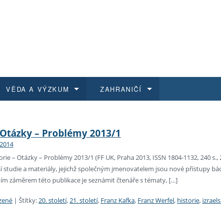
VĚDA A VÝZKUM
ZAHRANIČÍ
 historie
t a jak se přihlásit
é a magisterské studium
výzkumu na FF UK
abídky a výběrová řízení
Pro m
Kurzy
Kurzy
Trans
Přijíž
– Otázky – Problémy 2013/1
 2014
a další dokumenty
studijní programy
 studium
 kvalifikace
 studenti
Kniho
Progr
Studu
Vědec
Mimof
ie – Otázky – Problémy 2013/1 (FF UK, Praha 2013, ISSN 1804-1132, 240 s., 2
 studie a materiály, jejichž společným jmenovatelem jsou nové přístupy bádán
 benefity pro zaměstnance
k průběhu přijímacího řízení
řízení
rojekty
í studenti
E-sho
Univer
Podpor
Publi
East 
ním záměrem této publikace je seznámit čtenáře s tématy, […]
 fakulty
í zaměstnanci
Výběr
zené
|
Štítky:
20. století
,
21. století
,
Franz Kafka
,
Franz Werfel
,
historie
,
izrael
koly FF UK
Vydav