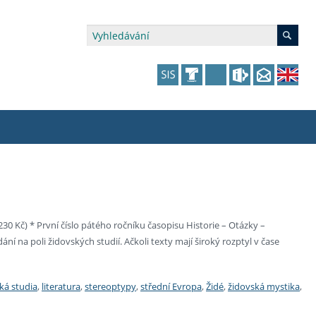
édia a veřejnost
 dalšího vzdělávání
 dalšího vzdělávání
fer & Impact Office
dějící zaměstnanci
vna
amy s mikrocertifikátem
jící se specifickými potřebami
ké ceny a fondy
akultní financování výjezdů
30 Kč) * První číslo pátého ročníku časopisu Historie – Otázky –
í na poli židovských studií. Ačkoli texty mají široký rozptyl v čase
p fakulty
zita třetího věku
a a benefity pro studující
kace
and Central European Studies
ová řízení
ská studia
,
literatura
,
stereoptypy
,
střední Evropa
,
Židé
,
židovská mystika
,
atelství FF UK