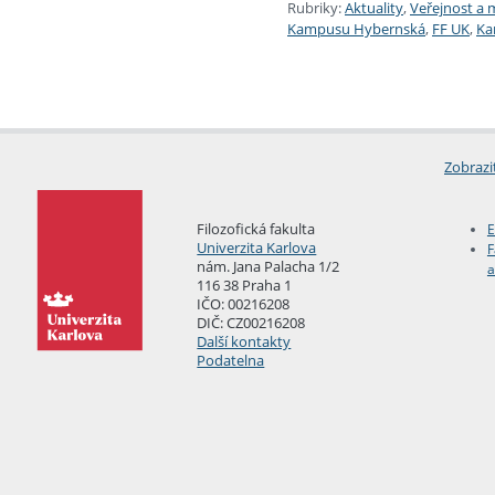
Rubriky:
Aktuality
,
Veřejnost a 
Kampusu Hybernská
,
FF UK
,
Ka
Zobrazi
Filozofická fakulta
E
Univerzita Karlova
F
nám. Jana Palacha 1/2
a
116 38 Praha 1
IČO: 00216208
DIČ: CZ00216208
Další kontakty
Podatelna