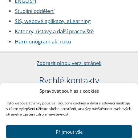
ENGLISH
Studijní oddělení
SIS, webové aplikace, eLearning
Katedry, ústavy a další pracoviště
Harmonogram ak. roku
Zobrazit plnou verzi stránek
Rychlé kontakty
Spravovat souhlas s cookies
Filozofická fakulta
Univerzita Karlova
Tyto webové stránky používají soubory cookies a další sledovací nástroje
nám. Jana Palacha 1/2
s cílem vylepšení uživatelského prostředí, analýzy návštěvnosti webových
116 38 Praha 1
stránek a zjištění zdroje návštěvnosti.
IČO: 00216208
DIČ: CZ00216208
Přijmout vše