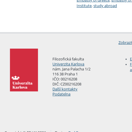
Embassy of Greece
,
Embassy of 
Institute
,
study abroad
Zobrazi
Filozofická fakulta
E
Univerzita Karlova
F
nám. Jana Palacha 1/2
a
116 38 Praha 1
IČO: 00216208
DIČ: CZ00216208
Další kontakty
Podatelna