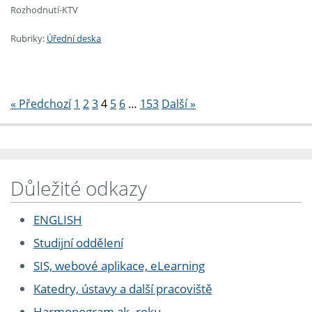
Rozhodnutí-KTV
Rubriky:
Úřední deska
Stránkování
« Předchozí
1
2
3
4
5
6
…
153
Další »
Důležité odkazy
ENGLISH
Studijní oddělení
SIS, webové aplikace, eLearning
Katedry, ústavy a další pracoviště
Harmonogram ak. roku