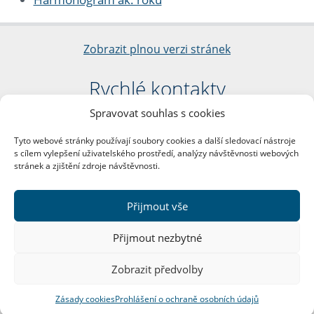
Zobrazit plnou verzi stránek
Rychlé kontakty
Spravovat souhlas s cookies
Filozofická fakulta
Univerzita Karlova
Tyto webové stránky používají soubory cookies a další sledovací nástroje
nám. Jana Palacha 1/2
s cílem vylepšení uživatelského prostředí, analýzy návštěvnosti webových
116 38 Praha 1
stránek a zjištění zdroje návštěvnosti.
IČO: 00216208
DIČ: CZ00216208
Přijmout vše
Další kontakty
Přijmout nezbytné
Podatelna
Zobrazit předvolby
Zásady cookies
Prohlášení o ochraně osobních údajů