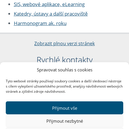
SIS, webové aplikace, eLearning
Katedry, ústavy a další pracoviště
Harmonogram ak. roku
Zobrazit plnou verzi stránek
Rychlé kontakty
Spravovat souhlas s cookies
Filozofická fakulta
Univerzita Karlova
Tyto webové stránky používají soubory cookies a další sledovací nástroje
nám. Jana Palacha 1/2
s cílem vylepšení uživatelského prostředí, analýzy návštěvnosti webových
116 38 Praha 1
stránek a zjištění zdroje návštěvnosti.
IČO: 00216208
DIČ: CZ00216208
Přijmout vše
Další kontakty
Přijmout nezbytné
Podatelna