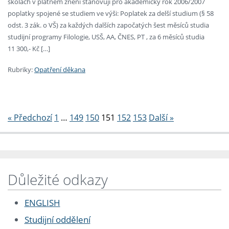
školách v platném znění stanovuji pro akademický rok 2006/2007
poplatky spojené se studiem ve výši: Poplatek za delší studium (§ 58
odst. 3 zák. o VŠ) za každých dalších započatých šest měsíců studia
studijní programy Filologie, USŠ, AA, ČNES, PT , za 6 měsíců studia
11 300,- Kč […]
Rubriky:
Opatření děkana
Stránkování
« Předchozí
1
…
149
150
151
152
153
Další »
Důležité odkazy
ENGLISH
Studijní oddělení