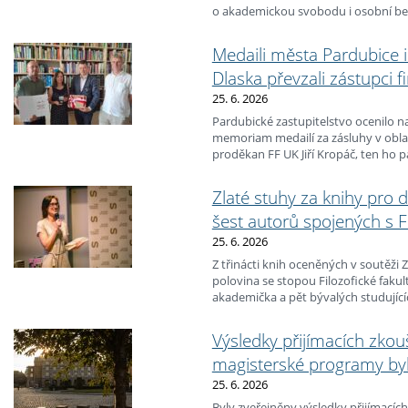
o akademickou svobodu i osobní be
Mesjac byla v květnu 2026 zatčena 
kvůli údajným nesrovnalostem ve v
Medaili města Pardubice
překladatelského projektu, přičemž jí
Dlaska převzali zástupci f
svobody.
25. 6. 2026
Pardubické zastupitelstvo ocenilo na
memoriam medailí za zásluhy v oblas
proděkan FF UK Jiří Kropáč, ten ho
Jakubem Jirsou předal zástupcům fi
Jana Dlaska z dnešního Ústavu germ
Zlaté stuhy za knihy pro 
Lence Fárové a Michalu Kovářovi.
šest autorů spojených s 
25. 6. 2026
Z třinácti knih oceněných v soutěži 
polovina se stopou Filozofické fakul
akademička a pět bývalých studující
vyhlášeny v pondělí 22. června 2026 
Výsledky přijímacích zkou
magisterské programy byl
25. 6. 2026
Byly zveřejněny výsledky přijímacíc