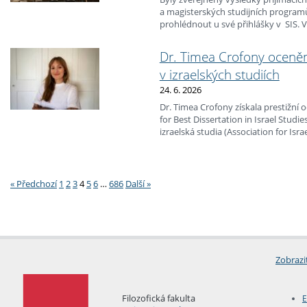
a magisterských studijních programů
prohlédnout u své přihlášky v SIS
účast i zájem o studium na FF UK.
Dr. Timea Crofony oceněna
v izraelských studiích
24. 6. 2026
Dr. Timea Crofony získala prestižní
for Best Dissertation in Israel Studie
izraelská studia (Association for Israe
disertační práci roku 2026.
Stránkování
« Předchozí
1
2
3
4
5
6
…
686
Další »
Zobrazi
Filozofická fakulta
E