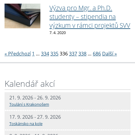
Výzva pro Mgr. a Ph.D.
studenty – stipendia na
výzkum v rámci projektů SVV
7. 4. 2020
Stránkování
« Předchozí
1
…
334
335
336
337
338
…
686
Další »
Kalendář akcí
21. 9. 2026 - 26. 9. 2026
Toulání s Krakonošem
17. 9. 2026 - 27. 9. 2026
Toskánsko na kole