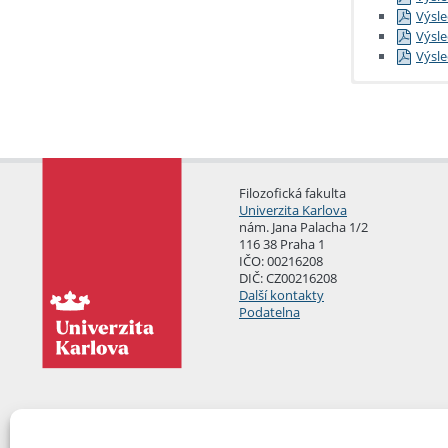
Výsle
Výsle
Výsle
Obecné p
Odborné 
Podmí
Oboro
Podmí
Oboro
Podmí
Oboro
Admi
Dodat
Filozofická fakulta
Procé
Dodat
Univerzita Karlova
Dodat
nám. Jana Palacha 1/2
Dodat
116 38 Praha 1
IČO: 00216208
Dodat
DIČ: CZ00216208
Další kontakty
Podatelna