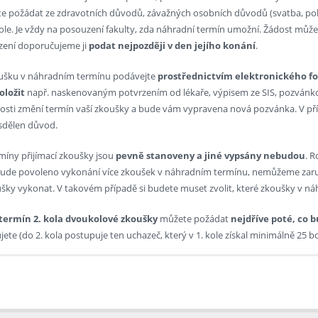
e požádat ze zdravotních důvodů, závažných osobních důvodů (svatba, pohř
kole. Je vždy na posouzení fakulty, zda náhradní termín umožní. Žádost můž
ízení doporučujeme ji
podat nejpozději v den jejího konání
.
ušku v náhradním termínu podávejte
prostřednictvím elektronického f
oložit
např. naskenovaným potvrzením od lékaře, výpisem ze SIS, pozvánko
osti změní termín vaší zkoušky a bude vám vypravena nová pozvánka. V příp
 sdělen důvod.
míny přijímací zkoušky jsou
pevně stanoveny a jiné vypsány nebudou
. 
ude povoleno vykonání více zkoušek v náhradním termínu, nemůžeme zar
šky vykonat. V takovém případě si budete muset zvolit, které zkoušky v n
termín 2. kola dvoukolové zkoušky
můžete požádat
nejdříve poté, co 
jete (do 2. kola postupuje ten uchazeč, který v 1. kole získal minimálně 25 
ijímací zkoušky s jinou dokladovatelnou událostí
radní termín se podává po přihlášení prostřednictvím
studijního informačn
Á ZKOUŠKA:
si elektronickou žádost o náhradní termín v
SIS
a přiložte doklad o kolizi (ro