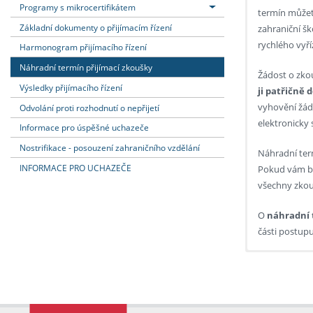
Programy s mikrocertifikátem
termín můžet
Základní dokumenty o přijímacím řízení
zahraniční š
rychlého vyř
Harmonogram přijímacího řízení
Náhradní termín přijímací zkoušky
Žádost o zko
Výsledky přijímacího řízení
ji patřičně d
vyhovění žád
Odvolání proti rozhodnutí o nepřijetí
elektronicky
Informace pro úspěšné uchazeče
Nostrifikace - posouzení zahraničního vzdělání
Náhradní ter
INFORMACE PRO UCHAZEČE
Pokud vám b
všechny zkou
O
náhradní 
části postupu
Kolize př
Žádost o náh
PÍSEMN
podejte 
atp.)