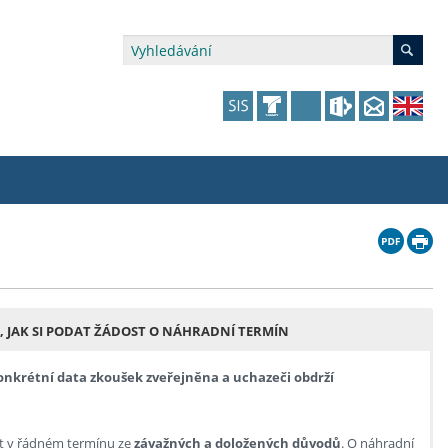
édia a veřejnost
 dalšího vzdělávání
 dalšího vzdělávání
fer & Impact Office
dějící zaměstnanci
vna
amy s mikrocertifikátem
jící se specifickými potřebami
ké ceny a fondy
akultní financování výjezdů
 JAK SI PODAT ŽÁDOST O NÁHRADNÍ TERMÍN
p fakulty
zita třetího věku
a a benefity pro studující
kace
and Central European Studies
konkrétní data zkoušek zveřejněna a uchazeči obdrží
ová řízení
it v řádném termínu ze
závažných a doložených důvodů
. O náhradní
atelství FF UK