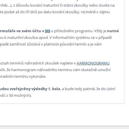
eb…), z důvodu konání maturitní či státní zkoušky nebo studia na
ete podat až do tří dnů po datu konání zkoušky, nicméně v zájmu
ormuláře ve svém účtu v
SIS
u příslušného programu. Vždy je
nutné
u k maturitní zkoušce apod. V informačním systému se v případě
adě zamítnutí zůstává v platnosti původní termín a je vám
Rozsah termínů náhradních zkoušek najdete v
HARMONOGRAMU
.
učit, že harmonogram náhradního termínu vám skutečně umožní
áhradním termínu vykonáte.
budou zveřejněny výsledky 1. kola
, a bude tedy patrné, že do ústní
bodů z 50 možných).
ího systému
(SIS). Obrázkový návod naleznete
zde
.
zpis maturit, pozvánku ke zkoušce, vyjádření lékaře, potvrzení o účasti