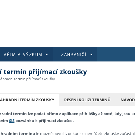
VĚDA A VÝZKUM
ZAHRANIČÍ
 termín přijímací zkoušky
 historie
t a jak se přihlásit
é a magisterské studium
výzkumu na FF UK
abídky a výběrová řízení
Pro m
Kurzy
Kurzy
Trans
Přijíž
áhradní termín přijímací zkoušky
a další dokumenty
studijní programy
 studium
 kvalifikace
 studenti
Kniho
Progr
Studu
Vědec
Mimof
NÁHRADNÍ TERMÍN ZKOUŠKY
ŘEŠENÍ KOLIZÍ TERMÍNŮ
NÁVOD,
 benefity pro zaměstnance
k průběhu přijímacího řízení
řízení
rojekty
í studenti
E-sho
Univer
Podpor
Publi
East 
radní termín lze podat přímo z aplikace přihlášky až poté, kdy jsou 
 fakulty
í zaměstnanci
Výběr
ctvím
SIS
pozvánku k přijímací zkoušce.
áhradním termínu
je možné povolit, pokud se nemůžete zkoušky zúčastn
koly FF UK
Vydav