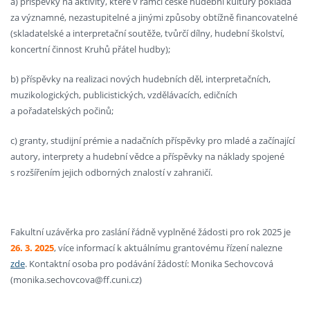
a) příspěvky na aktivity, které v rámci české hudební kultury pokládá
za významné, nezastupitelné a jinými způsoby obtížně financovatelné
(skladatelské a interpretační soutěže, tvůrčí dílny, hudební školství,
koncertní činnost Kruhů přátel hudby);
b) příspěvky na realizaci nových hudebních děl, interpretačních,
muzikologických, publicistických, vzdělávacích, edičních
a pořadatelských počinů;
c) granty, studijní prémie a nadačních příspěvky pro mladé a začínající
autory, interprety a hudební vědce a příspěvky na náklady spojené
s rozšířením jejich odborných znalostí v zahraničí.
Fakultní uzávěrka pro zaslání řádně vyplněné žádosti pro rok 2025 je
26. 3. 2025
, více informací k aktuálnímu grantovému řízení nalezne
zde
. Kontaktní osoba pro podávání žádostí: Monika Sechovcová
(monika.sechovcova@ff.cuni.cz)