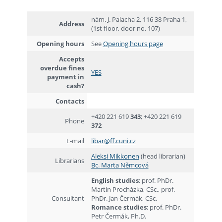
nám. J. Palacha 2, 116 38 Praha 1,
A
ddress
(1st floor, door no. 107)
O
pening hours
See
Opening hours page
Accepts
overdue fines
YES
payment in
cash
?
Contacts
+420 221 619
343
; +420 221 619
Phone
372
E-mail
libar@ff.cuni.cz
Aleksi Mikkonen
(head librarian)
Librarians
Bc. Marta Němcová
English studies
: prof. PhDr.
Martin Procházka, CSc., prof.
Consultant
PhDr. Jan Čermák, CSc.
Romance studies
: prof. PhDr.
Petr Čermák, Ph.D.