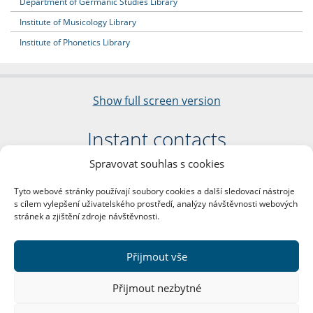
Department of Germanic Studies Library
Institute of Musicology Library
Institute of Phonetics Library
Show full screen version
Instant contacts
Spravovat souhlas s cookies
Faculty of Arts
Charles University
Tyto webové stránky používají soubory cookies a další sledovací nástroje
nám. Jana Palacha 1/2
s cílem vylepšení uživatelského prostředí, analýzy návštěvnosti webových
116 38 Prague 1
stránek a zjištění zdroje návštěvnosti.
Business ID: 00216208
VAT Number: CZ00216208
Přijmout vše
More contacts
Přijmout nezbytné
Mail Room