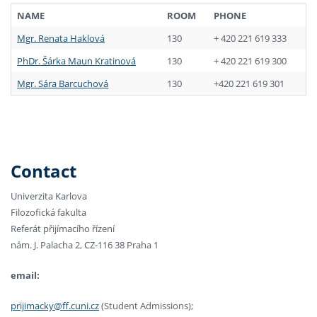
NAME
ROOM
PHONE
Mgr. Renata Haklová
130
+ 420 221 619 333
PhDr. Šárka Maun Kratinová
130
+ 420 221 619 300
Mgr. Sára Barcuchová
130
+420 221 619 301
Contact
Univerzita Karlova
Filozofická fakulta
Referát přijímacího řízení
nám. J. Palacha 2, CZ-116 38 Praha 1
email:
prijimacky@ff.cuni.cz
(Student Admissions);