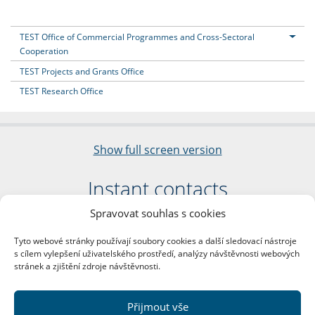
TEST Office of Commercial Programmes and Cross-Sectoral
Cooperation
TEST Projects and Grants Office
TEST Research Office
Show full screen version
Instant contacts
Spravovat souhlas s cookies
Faculty of Arts
Charles University
Tyto webové stránky používají soubory cookies a další sledovací nástroje
nám. Jana Palacha 1/2
s cílem vylepšení uživatelského prostředí, analýzy návštěvnosti webových
116 38 Prague 1
stránek a zjištění zdroje návštěvnosti.
Business ID: 00216208
VAT Number: CZ00216208
Přijmout vše