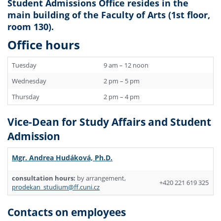
Student Admissions Office resides in the
main building of the Faculty of Arts (1st floor,
room 130).
Office hours
Tuesday
9 am – 12 noon
Wednesday
2 pm – 5 pm
Thursday
2 pm – 4 pm
Vice-Dean for Study Affairs and Student
Admission
Mgr. Andrea Hudáková, Ph.D.
consultation hours:
by arrangement,
+420 221 619 325
prodekan_studium@ff.cuni.cz
Contacts on employees