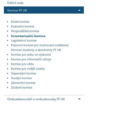
Ediční rada
Komise FF UK
Etická komise
Evaluační komise
Hospodářská komise
Inventarizační komise
Legislativní komise
Pracovní komise pro hodnocení vzdělávací
činnosti studenty a absolventy FF UK
Komise pro etiku ve výzkumu
Komise pro informační zdroje
Komise pro vědu
Komise pro vnější vztahy
Stipendijní komise
Studijní komise
Zahraniční komise
Zrušené komise
Ombudskancelář a ombudsosoby FF UK