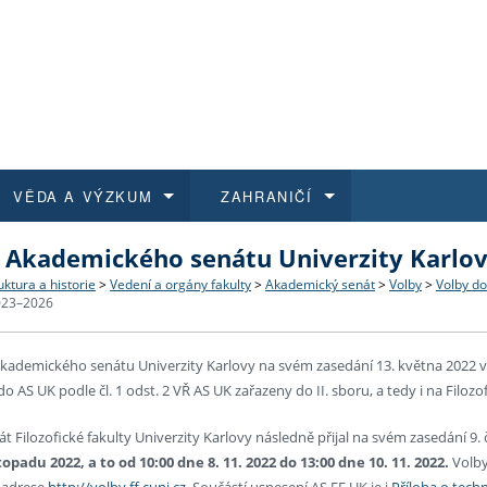
VĚDA A VÝZKUM
ZAHRANIČÍ
 Akademického senátu Univerzity Karlov
 historie
t a jak se přihlásit
é a magisterské studium
výzkumu na FF UK
abídky a výběrová řízení
Pro m
Kurzy
Kurzy
Trans
Přijíž
uktura a historie
>
Vedení a orgány fakulty
>
Akademický senát
>
Volby
>
Volby d
2023–2026
a další dokumenty
studijní programy
 studium
 kvalifikace
 studenti
Kniho
Progr
Studu
Vědec
Mimof
kademického senátu Univerzity Karlovy na svém zasedání 13. května 2022 vy
 benefity pro zaměstnance
k průběhu přijímacího řízení
řízení
rojekty
í studenti
E-sho
Univer
Podpor
Publi
East 
o AS UK podle čl. 1 odst. 2 VŘ AS UK zařazeny do II. sboru, a tedy i na Filozo
 fakulty
í zaměstnanci
Výběr
 Filozofické fakulty Univerzity Karlovy následně přijal na svém zasedání 9.
stopadu 2022, a to od 10:00 dne 8. 11. 2022 do 13:00 dne 10. 11. 2022.
Volby
koly FF UK
Vydav
a adrese
http://volby.ff.cuni.cz
. Součástí usnesení AS FF UK je i
Příloha o tech