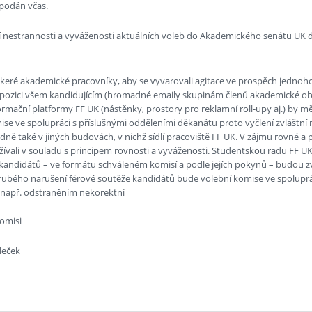
l podán včas.
ní nestrannosti a vyváženosti aktuálních voleb do Akademického senátu UK d
eré akademické pracovníky, aby se vyvarovali agitace ve prospěch jednoho 
spozici všem kandidujícím (hromadné emaily skupinám členů akademické obc
ormační platformy FF UK (nástěnky, prostory pro reklamní roll-upy aj.) by 
ise ve spolupráci s příslušnými odděleními děkanátu proto vyčlení zvláštní
adně také v jiných budovách, v nichž sídlí pracoviště FF UK. V zájmu rovné 
žívali v souladu s principem rovnosti a vyváženosti. Studentskou radu FF UK
kandidátů – ve formátu schváleném komisí a podle jejích pokynů – budou 
rubého narušení férové soutěže kandidátů bude volební komise ve spoluprác
 např. odstraněním nekorektní
komisi
leček