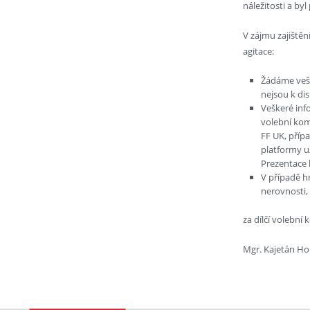
náležitosti a by
V zájmu zajiště
agitace:
Žádáme vešk
nejsou k di
Veškeré inf
volební kom
FF UK, příp
platformy u
Prezentace 
V případě h
nerovnosti,
za dílčí volební 
Mgr. Kajetán Ho