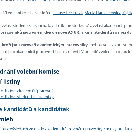
 dílčí volební komise ve složení
Libuše Heczková
,
Marta Harasimowicz
,
Kajet
í zvlášť studenti zapsaní na fakultě (kurie studentů) a zvlášť akademičtí pra
racovníků jsou voleni dva členové AS UK, v kurii studentů rovněž dv
, kteří jsou zároveň akademickými pracovníky
, mohou volit v kurii stud
leni jako akademičtí pracovníci i jako studenti. V případě zvolení do obou
omisi.
ednání volební komise
 listiny
ní listina: akademičtí pracovníci
ní listina: studenti a studentky
e kandidátů a kandidátek
voleb
ěhu a výsledcích voleb do Akademického senátu Univerzity Karlovy pro fun