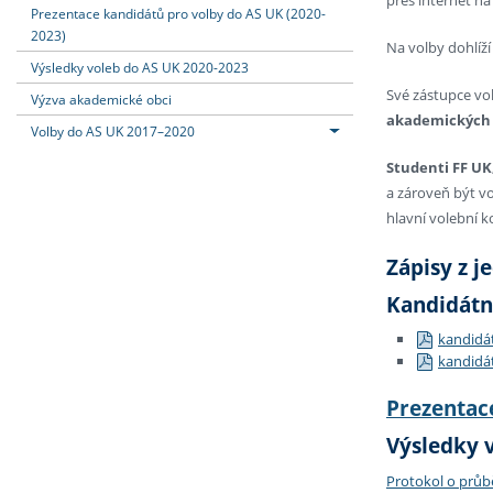
Prezentace kandidátů pro volby do AS UK (2020-
2023)
Na volby dohlíží
Výsledky voleb do AS UK 2020-2023
Své zástupce vol
Výzva akademické obci
akademických p
Volby do AS UK 2017–2020
Studenti FF UK
a zároveň být vo
hlavní volební k
Zápisy z j
Kandidátní
kandidát
kandidát
Prezentac
Výsledky 
Protokol o průb