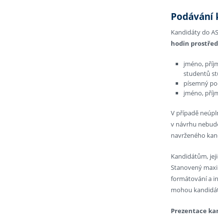
Podávání 
Kandidáty do AS
hodin prostřed
jméno, příj
studentů st
písemný po
jméno, příj
V případě neúpl
v návrhu nebude
navrženého kand
Kandidátům, jeji
Stanovený maxim
formátování a i
mohou kandidáti
Prezentace kan