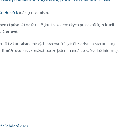
án Holeček
(dále jen komise).
covníci působící na fakultě (kurie akademických pracovníků).
V kurii
a členové.
entů i v kurii akademických pracovníků (viz čl. 5 odst. 10 Statutu UK),
 kurií může osoba vykonávat pouze jeden mandát; o své volbě informuje
kční období 2023