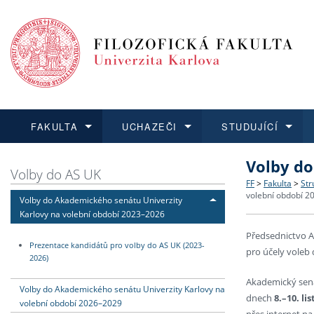
FAKULTA
UCHAZEČI
STUDUJÍCÍ
Volby do
FAKULTA
UCHAZEČI
STUDUJÍCÍ
VĚDA A VÝZKUM
ZAHRANIČÍ
Struktura a
Co studova
Bakalářsk
O vědě a 
Aktuální n
Volby do AS UK
FF
>
Fakulta
>
Str
volební období 
Volby do Akademického senátu Univerzity
Dozvědět se více
Podat přihlášku
Dozvědět se více
Dozvědět se více
Dozvědět se více
Strategie 
Učitelské 
Doktorské
Akademické
Vyjíždějící
Karlovy na volební období 2023–2026
Předsednictvo A
Podpora a
Informace 
Rigorózní 
Granty a p
Přijíždějíc
Prezentace kandidátů pro volby do AS UK (2023-
pro účely voleb d
2026)
Absolventi
Vyjíždějíc
Akademický senát
Volby do Akademického senátu Univerzity Karlovy na
dnech
8.–10. li
volební období 2026–2029
Fakultní š
přes internet n