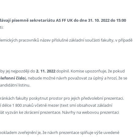
ávají písemně sekretariátu AS FF UK do dne 31. 10. 2022 do 15:00
i:
demických pracovníků název příslušné základní součásti fakulty, v případě
by jej nejpozději do
2. 11. 2022
doplnil. Komise upozorňuje, že pokud
lefonní číslo
), nebude možné návrh považovat za úplný a hrozí, že se
didátní listinu.
ránkách fakulty poskytnut prostor pro jejich předvolební prezentaci.
 délce 1 800 znaků včetně mezer (text smí obsahovat základní
dát vyzván ke zkrácení prezentace. Návrhy na webovou prezentaci
okladem zveřejnění je, že návrh prezentace splňuje výše uvedené