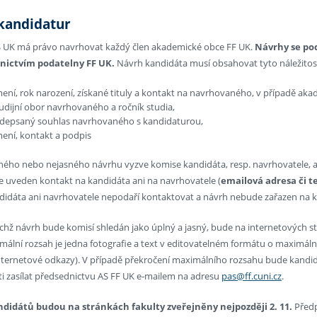
kandidatur
 UK má právo navrhovat každý člen akademické obce FF UK.
Návrhy se pod
nictvím podatelny FF UK.
Návrh kandidáta musí obsahovat tyto náležitost
mení, rok narození, získané tituly a kontakt na navrhovaného, v případě aka
udijní obor navrhovaného a ročník studia,
depsaný souhlas navrhovaného s kandidaturou,
mení, kontakt a podpis
ného nebo nejasného návrhu vyzve komise kandidáta, resp. navrhovatele, a
 uveden kontakt na kandidáta ani na navrhovatele (
emailová adresa či te
idáta ani navrhovatele nepodaří kontaktovat a návrh nebude zařazen na kan
chž návrh bude komisí shledán jako úplný a jasný, bude na internetových st
ální rozsah je jedna fotografie a text v editovatelném formátu o maximální
nternetové odkazy). V případě překročení maximálního rozsahu bude kandi
 zasílat předsednictvu AS FF UK e‐mailem na adresu
pas@ff.cuni.cz
.
didátů budou na stránkách fakulty zveřejněny nejpozději 2. 11.
Předp