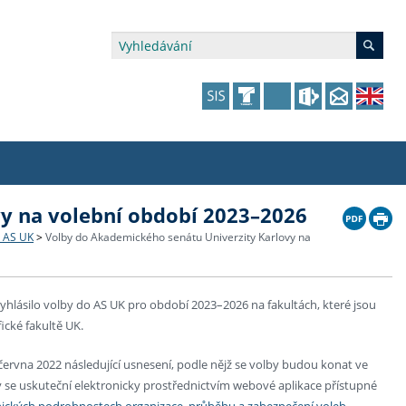
y na volební období 2023–2026
édia a veřejnost
 dalšího vzdělávání
 dalšího vzdělávání
fer & Impact Office
dějící zaměstnanci
o AS UK
>
Volby do Akademického senátu Univerzity Karlovy na
vna
amy s mikrocertifikátem
jící se specifickými potřebami
ké ceny a fondy
akultní financování výjezdů
hlásilo volby do AS UK pro období 2023–2026 na fakultách, které jsou
p fakulty
zita třetího věku
a a benefity pro studující
kace
and Central European Studies
fické fakultě UK.
ová řízení
 června 2022 následující usnesení, podle nějž se volby budou konat ve
 se uskuteční elektronicky prostřednictvím webové aplikace přístupné
atelství FF UK
nických podrobnostech organizace, průběhu a zabezpečení voleb.