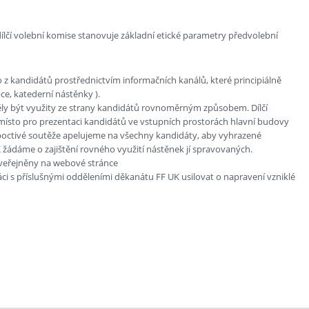
ílčí volební komise stanovuje základní etické parametry předvolební
z kandidátů prostřednictvím informačních kanálů, které principiálně
e, katederní nástěnky ).
měly být využity ze strany kandidátů rovnoměrným způsobem. Dílčí
 místo pro prezentaci kandidátů ve vstupních prostorách hlavní budovy
a poctivé soutěže apelujeme na všechny kandidáty, aby vyhrazené
 žádáme o zajištění rovného využití nástěnek jí spravovaných.
zveřejněny na webové stránce
i s příslušnými odděleními děkanátu FF UK usilovat o napravení vzniklé