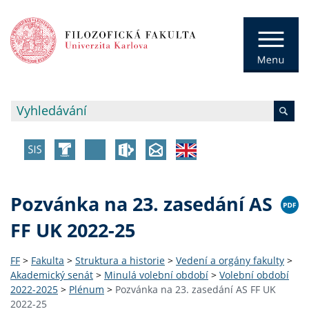
Pozvánka na 23. zasedání AS
FF UK 2022-25
FF
>
Fakulta
>
Struktura a historie
>
Vedení a orgány fakulty
>
Akademický senát
>
Minulá volební období
>
Volební období
2022-2025
>
Plénum
>
Pozvánka na 23. zasedání AS FF UK
2022-25