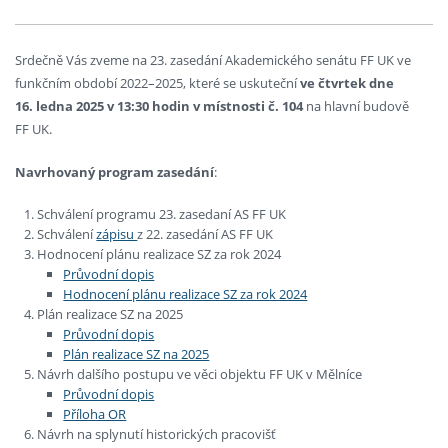
Srdečně Vás zveme na 23. zasedání Akademického senátu FF UK ve
funkčním období 2022–2025, které se uskuteční
ve čtvrtek dne
16. ledna 2025 v 13:30 hodin v místnosti č. 104
na hlavní budově
FF UK.
Navrhovaný program zasedání
:
Schválení programu 23. zasedaní AS FF UK
Schválení
zápisu
z 22. zasedání AS FF UK
Hodnocení plánu realizace SZ za rok 2024
Průvodní dopis
Hodnocení plánu realizace SZ za rok 2024
Plán realizace SZ na 2025
Průvodní dopis
Plán realizace SZ na 2025
Návrh dalšího postupu ve věci objektu FF UK v Mělníce
Průvodní dopis
Příloha OR
Návrh na splynutí historických pracovišť