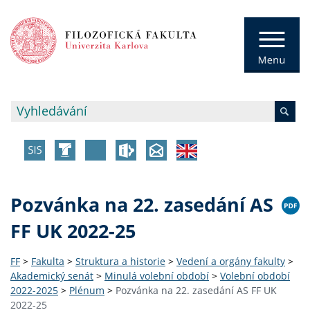
Pozvánka na 22. zasedání AS
FF UK 2022-25
FF
>
Fakulta
>
Struktura a historie
>
Vedení a orgány fakulty
>
Akademický senát
>
Minulá volební období
>
Volební období
2022-2025
>
Plénum
>
Pozvánka na 22. zasedání AS FF UK
2022-25