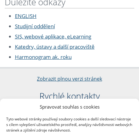
Důležité odkazy
ENGLISH
Studijní oddělení
SIS, webové aplikace, eLearning
Katedry, ústavy a další pracoviště
Harmonogram ak. roku
Zobrazit plnou verzi stránek
Rychlé kontakty
Spravovat souhlas s cookies
Filozofická fakulta
Univerzita Karlova
Tyto webové stránky používají soubory cookies a další sledovací nástroje
nám. Jana Palacha 1/2
s cílem vylepšení uživatelského prostředí, analýzy návštěvnosti webových
116 38 Praha 1
stránek a zjištění zdroje návštěvnosti.
IČO: 00216208