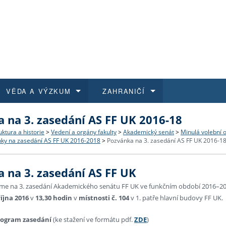
VĚDA A VÝZKUM
ZAHRANIČÍ
 na 3. zasedání AS FF UK 2016-18
 historie
t a jak se přihlásit
é a magisterské studium
výzkumu na FF UK
abídky a výběrová řízení
Pro m
Kurzy
Kurzy
Trans
Přijíž
uktura a historie
>
Vedení a orgány fakulty
>
Akademický senát
>
Minulá volební 
ky na zasedání AS FF UK 2016-2018
>
Pozvánka na 3. zasedání AS FF UK 2016-1
a další dokumenty
studijní programy
 studium
 kvalifikace
 studenti
Kniho
Progr
Studu
Vědec
Mimof
 na 3. zasedání AS FF UK
 benefity pro zaměstnance
k průběhu přijímacího řízení
řízení
rojekty
í studenti
E-sho
Univer
Podpor
Publi
East 
me na 3. zasedání Akademického senátu FF UK ve funkčním období 2016–201
října 2016
v
13,30 hodin
v
místnosti č. 104
v 1. patře hlavní budovy FF UK.
 fakulty
í zaměstnanci
Výběr
rogram zasedání
(ke stažení ve formátu pdf.
ZDE
)
koly FF UK
Vydav