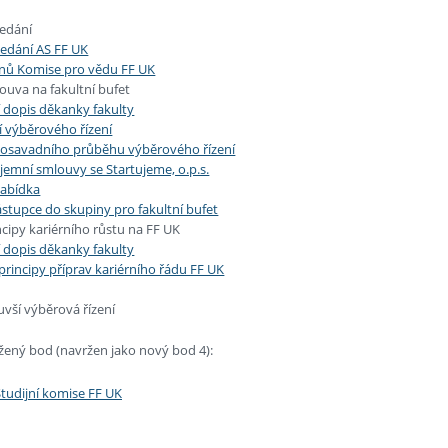
edání
asedání AS FF UK
enů Komise pro vědu FF UK
uva na fakultní bufet
 dopis děkanky fakulty
í výběrového řízení
dosavadního průběhu výběrového řízení
jemní smlouvy se Startujeme, o.p.s.
nabídka
stupce do skupiny pro fakultní bufet
ncipy kariérního růstu na FF UK
 dopis děkanky fakulty
principy příprav kariérního řádu FF UK
vší výběrová řízení
ený bod (navržen jako nový bod 4):
Studijní komise FF UK