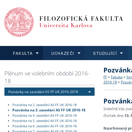
FAKULTA
UCHAZEČI
STUDUJÍCÍ
Pozvánka
FAKULTA
UCHAZEČI
STUDUJÍCÍ
VĚDA A VÝZKUM
ZAHRANIČÍ
Struktura a
Co studova
Bakalářsk
O vědě a 
Aktuální n
Plénum ve volebním období 2016-
FF
>
Fakulta
>
Str
18
2016-18
>
Pozván
Dozvědět se více
Podat přihlášku
Dozvědět se více
Dozvědět se více
Dozvědět se více
Strategie 
Učitelské 
Doktorské
Akademické
Vyjíždějící
Pozvánky na zasedání AS FF UK 2016-2018
Pozvánka
Podpora a
Informace 
Rigorózní 
Granty a p
Přijíždějíc
Pozvánka na 2. zasedání AS FF UK 2016-18
Srdečně Vás zve
Pozvánka na 3. zasedání AS FF UK 2016-18
čtvrtek dne
13
. 
Absolventi
Vyjíždějíc
Pozvánka na 4. zasedání AS FF UK 2016-18
Pozvánka na 5. zasedání AS FF UK 2016-18
Pozvánka na 6. zasedání AS FF UK 2016-18
Navrhovaný p
Fakultní š
Pozvánka na 7. zasedání AS FF UK 2016-18