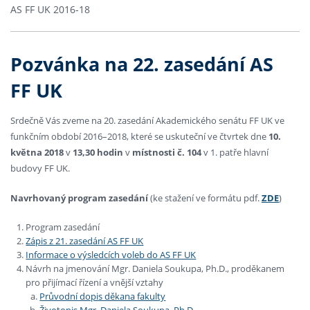
AS FF UK 2016-18
Pozvánka na 22. zasedání AS
FF UK
Srdečně Vás zveme na 20. zasedání Akademického senátu FF UK ve
funkčním období 2016–2018, které se uskuteční ve čtvrtek dne
10
.
května 2018
v
13,30 hodin
v
místnosti č. 104
v 1. patře hlavní
budovy FF UK.
Navrhovaný program zasedání
(ke stažení ve formátu pdf.
ZDE
)
Program zasedání
Zápis z 21. zasedání AS FF UK
Informace o výsledcích voleb do AS FF UK
Návrh na jmenování Mgr. Daniela Soukupa, Ph.D., proděkanem
pro přijímací řízení a vnější vztahy
Průvodní dopis děkana fakulty