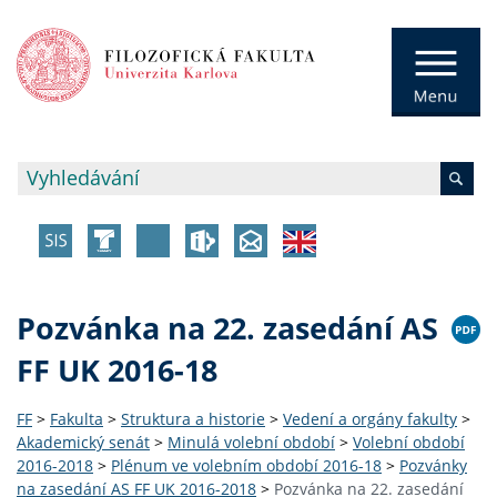
Pozvánka na 22. zasedání AS
FF UK 2016-18
FF
>
Fakulta
>
Struktura a historie
>
Vedení a orgány fakulty
>
Akademický senát
>
Minulá volební období
>
Volební období
2016-2018
>
Plénum ve volebním období 2016-18
>
Pozvánky
na zasedání AS FF UK 2016-2018
>
Pozvánka na 22. zasedání