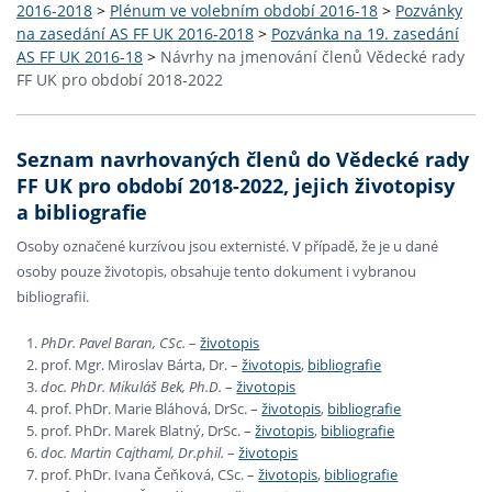
2016-2018
>
Plénum ve volebním období 2016-18
>
Pozvánky
na zasedání AS FF UK 2016-2018
>
Pozvánka na 19. zasedání
AS FF UK 2016-18
>
Návrhy na jmenování členů Vědecké rady
FF UK pro období 2018-2022
Seznam navrhovaných členů do Vědecké rady
FF UK pro období 2018-2022, jejich životopisy
a bibliografie
Osoby označené kurzívou jsou externisté. V případě, že je u dané
osoby pouze životopis, obsahuje tento dokument i vybranou
bibliografii.
PhDr. Pavel Baran, CSc.
–
životopis
prof. Mgr. Miroslav Bárta, Dr. –
životopis
,
bibliografie
doc. PhDr. Mikuláš Bek, Ph.D.
–
životopis
prof. PhDr. Marie Bláhová, DrSc. –
životopis
,
bibliografie
prof. PhDr. Marek Blatný, DrSc. –
životopis
,
bibliografie
doc. Martin Cajthaml, Dr.phil.
–
životopis
prof. PhDr. Ivana Čeňková, CSc. –
životopis
,
bibliografie