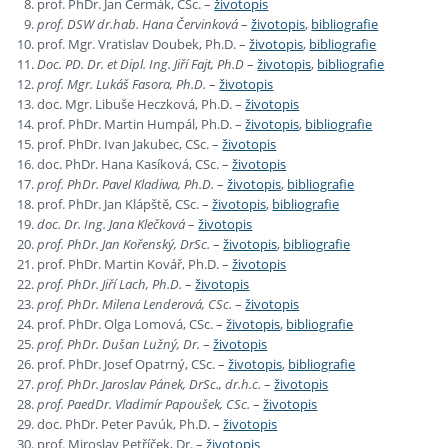
prof. PhDr. Jan Čermák, CSc. –
životopis
prof. DSW dr.hab. Hana Červinková
–
životopis
,
bibliografie
prof. Mgr. Vratislav Doubek, Ph.D. –
životopis
,
bibliografie
Doc. PD. Dr. et Dipl. Ing. Jiří Fajt,
Ph.D
–
životopis
,
bibliografie
prof. Mgr. Lukáš Fasora, Ph.D.
–
životopis
doc. Mgr. Libuše Heczková, Ph.D. –
životopis
prof. PhDr. Martin Humpál, Ph.D. –
životopis
,
bibliografie
prof. PhDr. Ivan Jakubec, CSc. –
životopis
doc. PhDr. Hana Kasíková, CSc. –
životopis
prof. PhDr. Pavel Kladiwa, Ph.D.
–
životopis
,
bibliografie
prof. PhDr. Jan Klápště, CSc. –
životopis
,
bibliografie
doc. Dr. Ing. Jana Klečková
–
životopis
prof. PhDr. Jan Kořenský, DrSc.
–
životopis
,
bibliografie
prof. PhDr. Martin Kovář, Ph.D. –
životopis
prof. PhDr. Jiří Lach, Ph.D.
–
životopis
prof. PhDr. Milena Lenderová, CSc.
–
životopis
prof. PhDr. Olga Lomová, CSc. –
životopis
,
bibliografie
prof. PhDr. Dušan Lužný, Dr.
–
životopis
prof. PhDr. Josef Opatrný, CSc. –
životopis
,
bibliografie
prof. PhDr. Jaroslav Pánek, DrSc., dr.h.c.
–
životopis
prof. PaedDr. Vladimír Papoušek, CSc.
–
životopis
doc. PhDr. Peter Pavúk, Ph.D. –
životopis
prof. Miroslav Petříček, Dr. –
životopis