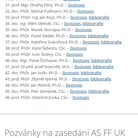
prof. Mgr. Ondřej Pilný, Ph.D. –
životopis
doc. PhDr. Michal Pullmann, Ph.D. –
životopis
prof. PhDr. Ing. Jan Royt, Ph.D. –
životopis
,
bibliografie
doc. Ing. Vilém Sklenák, CSc.
–
životopis
,
bibliografie
doc. PhDr. Marek Skovajsa, Ph.D. –
životopis
doc. PhDr. Pavel Sládek, Ph.D. –
životopis
,
bibliografie
doc. PhDr. Kateřina Svatoňová, Ph.D. –
životopis
,
bibliografie
prof. PhDr. Karel Šebesta, CSc. –
životopis
prof. PhDr. Ivan Šedivý, CSc. –
životopis
doc. Mgr. Pavel Štichauer, Ph.D. –
životopis
,
bibliografie
prof. Dr.phil. Josef Vojvodík, M.A. –
životopis
,
bibliografie
doc. PhDr. Jan Volín, Ph.D. –
životopis
,
bibliografie
prof. PhDr. Zbyněk Vybíral, Ph.D.
–
životopis
,
bibliografie
doc. PhDr. Jan Wiendl, Ph.D. –
životopis
doc. PhDr. Petr Zemánek, CSc. –
životopis
,
bibliografie
prof. PhDr. Vlastimil Zuska, CSc. –
životopis
Pozvánky na zasedání AS FF UK