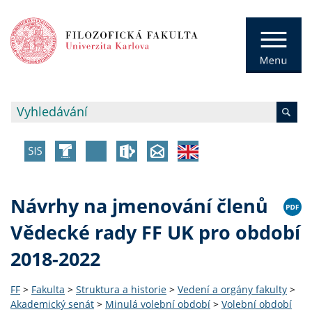
Návrhy na jmenování členů
Vědecké rady FF UK pro období
2018-2022
FF
>
Fakulta
>
Struktura a historie
>
Vedení a orgány fakulty
>
Akademický senát
>
Minulá volební období
>
Volební období