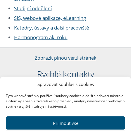
Studijní oddělení
SIS, webové aplikace, eLearning
Katedry, ústavy a další pracoviště
Harmonogram ak. roku
Zobrazit plnou verzi stránek
Rychlé kontakty
Spravovat souhlas s cookies
Filozofická fakulta
Univerzita Karlova
Tyto webové stránky používají soubory cookies a další sledovací nástroje
nám. Jana Palacha 1/2
s cílem vylepšení uživatelského prostředí, analýzy návštěvnosti webových
116 38 Praha 1
stránek a zjištění zdroje návštěvnosti.
IČO: 00216208
DIČ: CZ00216208
Přijmout vše
Další kontakty