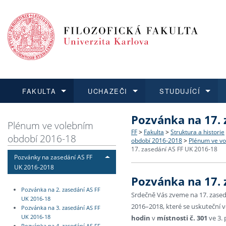
FAKULTA
UCHAZEČI
STUDUJÍCÍ
Pozvánka na 17. 
FAKULTA
UCHAZEČI
STUDUJÍCÍ
VĚDA A VÝZKUM
ZAHRANIČÍ
Struktura a historie
Co studovat a jak se přihlá
Bakalářské a magisterské
O vědě a výzkumu na FF
Aktuální nabídky a výběrov
Plénum ve volebním
FF
>
Fakulta
>
Struktura a historie
období 2016-18
období 2016-2018
>
Plénum ve vo
Dozvědět se více
Podat přihlášku
Dozvědět se více
Dozvědět se více
Dozvědět se více
Strategie a další dokumen
Učitelské studijní program
Doktorské studium
Akademické kvalifikace
Vyjíždějící studenti
17. zasedání AS FF UK 2016-18
Pozvánky na zasedání AS FF
UK 2016-2018
Podpora a benefity pro z
Informace k průběhu přijím
Rigorózní řízení
Granty a projekty
Přijíždějící studenti
Pozvánka na 17. 
Pozvánka na 2. zasedání AS FF
Srdečně Vás zveme na 17. zase
Absolventi fakulty
Vyjíždějící zaměstnanci
UK 2016-18
2016–2018, které se uskuteční 
Pozvánka na 3. zasedání AS FF
UK 2016-18
hodin
v
místnosti č. 301
ve 3.
Fakultní školy FF UK
Pozvánka na 4. zasedání AS FF