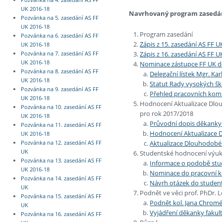
UK 2016-18
Navrhovaný program zasedá
Pozvánka na 5. zasedání AS FF
UK 2016-18
Program zasedání
Pozvánka na 6. zasedání AS FF
Zápis z 15. zasedání AS FF U
UK 2016-18
Zápis z 16. zasedání AS FF U
Pozvánka na 7. zasedání AS FF
UK 2016-18
Nominace zástupce FF UK d
Pozvánka na 8. zasedání AS FF
Delegační lístek Mgr. Kar
UK 2016-18
Statut Rady vysokých šk
Pozvánka na 9. zasedání AS FF
Přehled pracovních komi
UK 2016-18
Hodnocení Aktualizace Dlo
Pozvánka na 10. zasedání AS FF
pro rok 2017/2018
UK 2016-18
Průvodní dopis děkanky 
Pozvánka na 11. zasedání AS FF
Hodnocení Aktualizace 
UK 2016-18
Aktualizace Dlouhodobé
Pozvánka na 12. zasedání AS FF
UK
Studentské hodnocení výuk
Pozvánka na 13. zasedání AS FF
Informace o podobě stu
UK 2016-18
Nominace do pracovní ko
Pozvánka na 14. zasedání AS FF
Návrh otázek do studen
UK
Podnět ve věci prof. PhDr. L
Pozvánka na 15. zasedání AS FF
Podnět kol. Jana Chromé
UK
Vyjádření děkanky fakul
Pozvánka na 16. zasedání AS FF