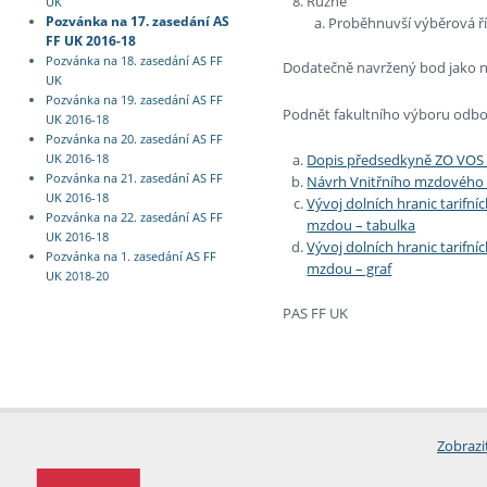
Různé
UK
Pozvánka na 17. zasedání AS
Proběhnuvší výběrová ří
FF UK 2016-18
Pozvánka na 18. zasedání AS FF
Dodatečně navržený bod jako n
UK
Pozvánka na 19. zasedání AS FF
Podnět fakultního výboru odbo
UK 2016-18
Pozvánka na 20. zasedání AS FF
Dopis předsedkyně ZO VOS
UK 2016-18
Pozvánka na 21. zasedání AS FF
Návrh Vnitřního mzdového
UK 2016-18
Vývoj dolních hranic tarifn
Pozvánka na 22. zasedání AS FF
mzdou – tabulka
UK 2016-18
Vývoj dolních hranic tarifn
Pozvánka na 1. zasedání AS FF
mzdou – graf
UK 2018-20
PAS FF UK
Zobrazi