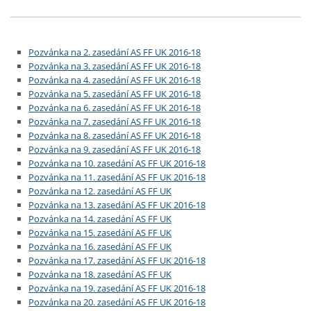
Pozvánka na 2. zasedání AS FF UK 2016-18
Pozvánka na 3. zasedání AS FF UK 2016-18
Pozvánka na 4. zasedání AS FF UK 2016-18
Pozvánka na 5. zasedání AS FF UK 2016-18
Pozvánka na 6. zasedání AS FF UK 2016-18
Pozvánka na 7. zasedání AS FF UK 2016-18
Pozvánka na 8. zasedání AS FF UK 2016-18
Pozvánka na 9. zasedání AS FF UK 2016-18
Pozvánka na 10. zasedání AS FF UK 2016-18
Pozvánka na 11. zasedání AS FF UK 2016-18
Pozvánka na 12. zasedání AS FF UK
Pozvánka na 13. zasedání AS FF UK 2016-18
Pozvánka na 14. zasedání AS FF UK
Pozvánka na 15. zasedání AS FF UK
Pozvánka na 16. zasedání AS FF UK
Pozvánka na 17. zasedání AS FF UK 2016-18
Pozvánka na 18. zasedání AS FF UK
Pozvánka na 19. zasedání AS FF UK 2016-18
Pozvánka na 20. zasedání AS FF UK 2016-18