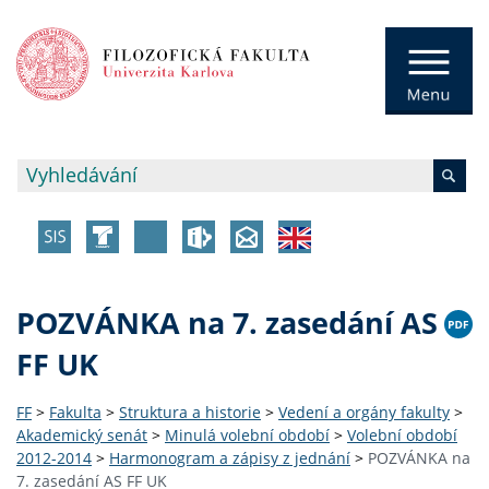
POZVÁNKA na 7. zasedání AS
FF UK
FF
>
Fakulta
>
Struktura a historie
>
Vedení a orgány fakulty
>
Akademický senát
>
Minulá volební období
>
Volební období
2012-2014
>
Harmonogram a zápisy z jednání
>
POZVÁNKA na
7. zasedání AS FF UK