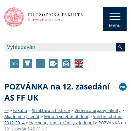
POZVÁNKA na 12. zasedání
AS FF UK
FF
>
Fakulta
>
Struktura a historie
>
Vedení a orgány fakulty
>
Akademický senát
>
Minulá volební období
>
Volební období
2012-2014
>
Harmonogram a zápisy z jednání
>
POZVÁNKA na
12. zasedání AS FF UK