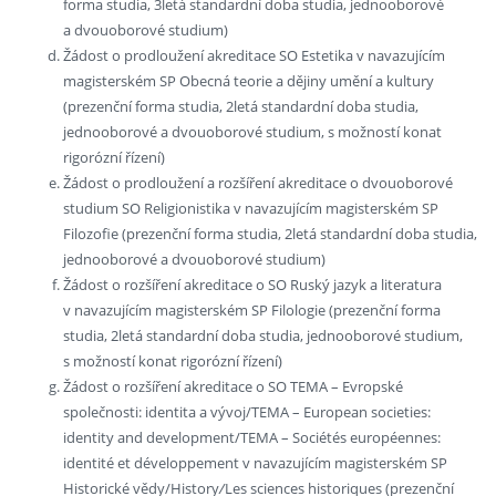
forma studia, 3letá standardní doba studia, jednooborové
a dvouoborové studium)
Žádost o prodloužení akreditace SO Estetika v navazujícím
magisterském SP Obecná teorie a dějiny umění a kultury
(prezenční forma studia, 2letá standardní doba studia,
jednooborové a dvouoborové studium, s možností konat
rigorózní řízení)
Žádost o prodloužení a rozšíření akreditace o dvouoborové
studium SO Religionistika v navazujícím magisterském SP
Filozofie (prezenční forma studia, 2letá standardní doba studia,
jednooborové a dvouoborové studium)
Žádost o rozšíření akreditace o SO Ruský jazyk a literatura
v navazujícím magisterském SP Filologie (prezenční forma
studia, 2letá standardní doba studia, jednooborové studium,
s možností konat rigorózní řízení)
Žádost o rozšíření akreditace o SO TEMA – Evropské
společnosti: identita a vývoj/TEMA – European societies:
identity and development/TEMA – Sociétés européennes:
identité et développement v navazujícím magisterském SP
Historické vědy/History
/
Les sciences historiques (prezenční