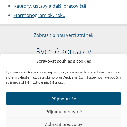
Katedry, ústavy a další pracoviště
Harmonogram ak. roku
Zobrazit plnou verzi stránek
Rychlé kontakty
Spravovat souhlas s cookies
Filozofická fakulta
Univerzita Karlova
Tyto webové stránky používají soubory cookies a další sledovací nástroje
nám. Jana Palacha 1/2
s cílem vylepšení uživatelského prostředí, analýzy návštěvnosti webových
116 38 Praha 1
stránek a zjištění zdroje návštěvnosti.
IČO: 00216208
DIČ: CZ00216208
Přijmout vše
Další kontakty
Přijmout nezbytné
Podatelna
Zobrazit předvolby