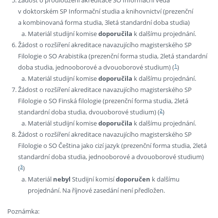
Žádost o prodloužení akreditace SO Informační věda
v doktorském SP Informační studia a knihovnictví (prezenční
a kombinovaná forma studia, 3letá standardní doba studia)
Materiál studijní komise
doporučila
k dalšímu projednání.
Žádost o rozšíření akreditace navazujícího magisterského SP
Filologie o SO Arabistika (prezenční forma studia, 2letá standardní
1
doba studia, jednooborové a dvouoborové studium) (
)
Materiál studijní komise
doporučila
k dalšímu projednání.
Žádost o rozšíření akreditace navazujícího magisterského SP
Filologie o SO Finská filologie (prezenční forma studia, 2letá
2
standardní doba studia, dvouoborové studium) (
)
Materiál studijní komise
doporučila
k dalšímu projednání.
Žádost o rozšíření akreditace navazujícího magisterského SP
Filologie o SO Čeština jako cizí jazyk (prezenční forma studia, 2letá
standardní doba studia, jednooborové a dvouoborové studium)
3
(
)
Materiál
nebyl
Studijní komisí
doporučen
k dalšímu
projednání. Na říjnové zasedání není předložen.
Poznámka: