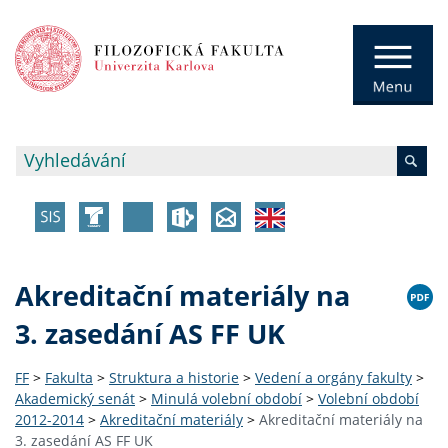
Akreditační materiály na
3. zasedání AS FF UK
FF
>
Fakulta
>
Struktura a historie
>
Vedení a orgány fakulty
>
Akademický senát
>
Minulá volební období
>
Volební období
2012-2014
>
Akreditační materiály
>
Akreditační materiály na
3. zasedání AS FF UK