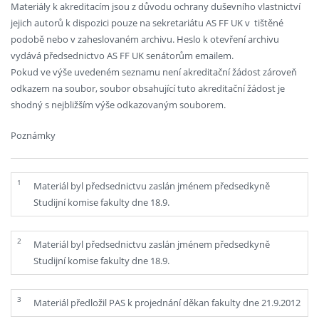
Materiály k akreditacím jsou z důvodu ochrany duševního vlastnictví
jejich autorů k dispozici pouze na sekretariátu AS FF UK v tištěné
podobě nebo v zaheslovaném archivu. Heslo k otevření archivu
vydává předsednictvo AS FF UK senátorům emailem.
Pokud ve výše uvedeném seznamu není akreditační žádost zároveň
odkazem na soubor, soubor obsahující tuto akreditační žádost je
shodný s nejbližším výše odkazovaným souborem.
Poznámky
1
Materiál byl předsednictvu zaslán jménem předsedkyně
Studijní komise fakulty dne 18.9.
2
Materiál byl předsednictvu zaslán jménem předsedkyně
Studijní komise fakulty dne 18.9.
3
Materiál předložil PAS k projednání děkan fakulty dne 21.9.2012