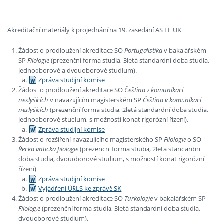
Akreditační materiály k projednání na 19. zasedání AS FF UK
Žádost o prodloužení akreditace SO
Portugalistika
v bakalářském
SP
Filologie
(prezenční forma studia, 3letá standardní doba studia,
jednooborové a dvouoborové studium).
Zpráva studijní komise
Žádost o prodloužení akreditace SO
Čeština v komunikaci
neslyšících
v navazujícím magisterském SP
Čeština v komunikaci
neslyšících
(prezenční forma studia, 2letá standardní doba studia,
jednooborové studium, s možností konat rigorózní řízení).
Zpráva studijní komise
Žádost o rozšíření navazujícího magisterského SP
Filologie
o SO
Řecká antická filologie
(prezenční forma studia, 2letá standardní
doba studia, dvouoborové studium, s možností konat rigorózní
řízení).
Zpráva studijní komise
Vyjádření ÚŘLS ke zprávě SK
Žádost o prodloužení akreditace SO
Turkologie
v bakalářském SP
Filologie
(prezenční forma studia, 3letá standardní doba studia,
dvouoborové studium).