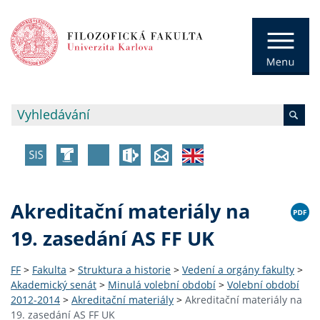
Akreditační materiály na
19. zasedání AS FF UK
FF
>
Fakulta
>
Struktura a historie
>
Vedení a orgány fakulty
>
Akademický senát
>
Minulá volební období
>
Volební období
2012-2014
>
Akreditační materiály
>
Akreditační materiály na
19. zasedání AS FF UK