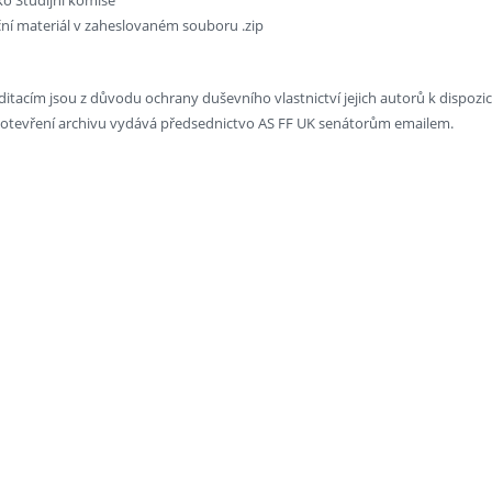
ční materiál v zaheslovaném souboru .zip
ditacím jsou z důvodu ochrany duševního vlastnictví jejich autorů k dispo
k otevření archivu vydává předsednictvo AS FF UK senátorům emailem.