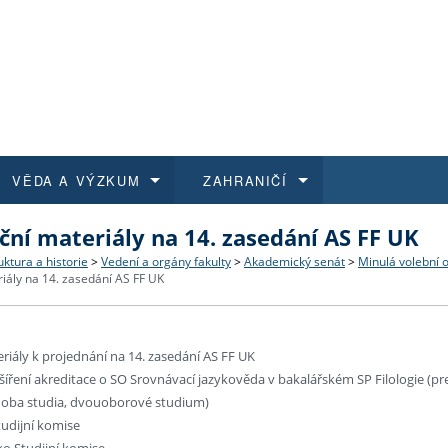
VĚDA A VÝZKUM
ZAHRANIČÍ
ční materiály na 14. zasedání AS FF UK
 historie
t a jak se přihlásit
é a magisterské studium
výzkumu na FF UK
abídky a výběrová řízení
Pro m
Kurzy
Kurzy
Trans
Přijíž
uktura a historie
>
Vedení a orgány fakulty
>
Akademický senát
>
Minulá volební 
iály na 14. zasedání AS FF UK
a další dokumenty
studijní programy
 studium
 kvalifikace
 studenti
Kniho
Progr
Studu
Vědec
Mimof
 benefity pro zaměstnance
k průběhu přijímacího řízení
řízení
rojekty
í studenti
E-sho
Univer
Podpor
Publi
East 
riály k projednání na 14. zasedání AS FF UK
šíření akreditace o SO Srovnávací jazykověda v bakalářském SP Filologie (pr
 fakulty
í zaměstnanci
Výběr
doba studia, dvouoborové studium)
tudijní komise
koly FF UK
Vydav
ko Studijní komise