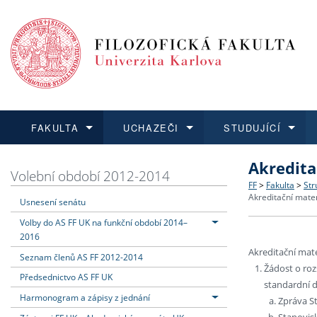
FAKULTA
UCHAZEČI
STUDUJÍCÍ
Akredita
FAKULTA
UCHAZEČI
STUDUJÍCÍ
VĚDA A VÝZKUM
ZAHRANIČÍ
Struktura a
Co studova
Bakalářsk
O vědě a 
Aktuální n
Volební období 2012-2014
FF
>
Fakulta
>
Str
Akreditační mater
Usnesení senátu
Dozvědět se více
Podat přihlášku
Dozvědět se více
Dozvědět se více
Dozvědět se více
Strategie 
Učitelské 
Doktorské
Akademické
Vyjíždějící
Volby do AS FF UK na funkční období 2014–
2016
Podpora a
Informace 
Rigorózní 
Granty a p
Přijíždějíc
Akreditační mate
Seznam členů AS FF 2012-2014
Žádost o roz
Předsednictvo AS FF UK
Absolventi
Vyjíždějíc
standardní 
Harmonogram a zápisy z jednání
Zpráva S
Fakultní š
Stanovis