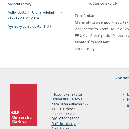
Stanovisko UK
Výroční zprávy
Volby do AS FF UK na volební
Poznámka:
období 2012 - 2014
Materiály pro senátory jsou ta
Výsledky voleb do AS FF UK
k akreditacím, které jsou z dův
FF UK v tištěné podobě nebo v 
senátorům emailem.
Jan Chromý
Zobrazi
Filozofická fakulta
E
Univerzita Karlova
F
nám. Jana Palacha 1/2
a
116 38 Praha 1
IČO: 00216208
DIČ: CZ00216208
Další kontakty
Podatelna