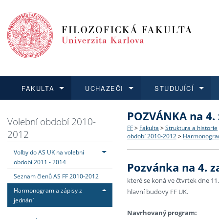
FAKULTA
UCHAZEČI
STUDUJÍCÍ
POZVÁNKA na 4. 
FAKULTA
UCHAZEČI
STUDUJÍCÍ
VĚDA A VÝZKUM
ZAHRANIČÍ
Struktura a historie
Co studovat a jak se přihlá
Bakalářské a magisterské
O vědě a výzkumu na FF
Aktuální nabídky a výběrov
Volební období 2010-
FF
>
Fakulta
>
Struktura a historie
2012
období 2010-2012
>
Harmonogram 
Dozvědět se více
Podat přihlášku
Dozvědět se více
Dozvědět se více
Dozvědět se více
Strategie a další dokumen
Učitelské studijní program
Doktorské studium
Akademické kvalifikace
Vyjíždějící studenti
Volby do AS UK na volební
období 2011 - 2014
Pozvánka na 4. z
Podpora a benefity pro z
Informace k průběhu přijí
Rigorózní řízení
Granty a projekty
Přijíždějící studenti
Seznam členů AS FF 2010-2012
které se koná ve čtvrtek dne 11.
Harmonogram a zápisy z
hlavní budovy FF UK.
Absolventi fakulty
Vyjíždějící zaměstnanci
jednání
Navrhovaný program:
Fakultní školy FF UK