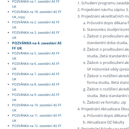
POZVÁNKA na 1. zasedání AS FF
Schválení programu zasedá
UK
Projednání návrhu zápisu 3.
POZVÁNKA na 18. zasedání AS FF
Projednání akreditačních ma
UK_copy
Průvodní dopis děkana f
POZVÁNKA na 2. zasedání AS FF
UK
Stanovisko studijní kom
POZVÁNKA na 3. zasedání AS FF
Žádost o prodloužení akr
UK
standardní doba studia
POZVÁNKA na 4. zasedání AS
FF UK
Žádost o prodloužení ak
POZVÁNKA na 5. zasedání AS FF
studia, 2letá standardn
UK
Žádost o prodloužení ak
POZVÁNKA na 6. zasedání AS FF
SP Historické vědy (pre
UK
POZVÁNKA na 7. zasedání AS FF
Žádost o rozšíření akre
UK
forma studia, 3letá stan
POZVÁNKA na 8. zasedání AS FF
Žádost o rozšíření akre
UK
POZVÁNKA na 9. zasedání AS FF
studia, 3letá standardní
UK
Žádosti ve formátu .zip
POZVÁNKA na 10. zasedání AS FF
Projednání Aktualizace Dlo
UK
Průvodní dopis děkana f
POZVÁNKA na 11. zasedání AS FF
UK
Aktualizace DZ fakulty
POZVÁNKA na 12. zasedání AS FF
Projednání Návrhu na rozděl