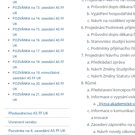
UK
Průvodní dopis děkana f
POZVÁNKA na 13. zasedání AS FF
Vyjádření hospodářské 
UK
POZVÁNKA na 14. zasedání AS FF
Návrh na rozdělení výsl
UK
Projednání Podmínek přijím
POZVÁNKA na 15. zasedání AS FF
Průvodní dopis děkana f
UK
POZVÁNKA na 16. zasedání AS FF
Stanovisko studijní kom
UK
Podmínky přijímacího ří
POZVÁNKA na 17. zasedání AS FF
Projednání Návrhu změn vni
UK
Předkládací zpráva
POZVÁNKA na 18. zasedání AS FF
UK
Návrh Změny Studijního
POZVÁNKA na 19. mimořádné
Návrh Změny Statutu U
zasedání AS FF UK
Různé
POZVÁNKA na 20. zasedání AS FF
UK
Představení koncepce FF
POZVÁNKA na 21. zasedání AS FF
Informace o vypsání vol
UK
. Výzva akademické o
Informace o komunikaci 
Předsednictvo AS FF UK
a inovace
Usnesení senátu
Zavedení zápisného na 
Pozvánka na 4. zasedání AS FF UK
Návrh novely zákona