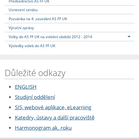
Předsednictvo AS FF UK
Usnesení senátu
Pozvánka na 4. zasedání AS FF UK
Výroční zprávy
Volby do AS FF UK na volební období 2012 - 2014
Výsledky voleb do AS FF UK
Důležité odkazy
ENGLISH
Studijní oddělení
SIS, webové aplikace, eLearning
Katedry, ústavy a další pracoviště
Harmonogram ak. roku