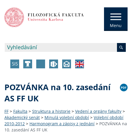
POZVÁNKA na 10. zasedání
AS FF UK
FF
>
Fakulta
>
Struktura a historie
>
Vedení a orgány fakulty
>
Akademický senát
>
Minulá volební období
>
Volební období
2010-2012
>
Harmonogram a zápisy z jednání
>
POZVÁNKA na
10. zasedání AS FF UK