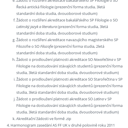
Žádost o rozšíření akreditace bakalářského SP Filologie o SO
Řecká antická filologie (prezenční forma studia, 3letá
standardní doba studia, dvouoborové studium)
Žádost o rozšíření akreditace bakalářského SP Filologie o SO
Latinský jazyk a literatura
(prezenční forma studia, 3letá
standardní doba studia, dvouoborové studium)
Žádost o rozšíření akreditace navazujícího magisterského SP
Filozofie o SO
Filozofie
(prezenční forma studia, 2letá
standardní doba studia, dvouoborové studium)
Žádost o prodloužení platnosti akreditace SO
Novořečtina
v SP
Filologie na dostudování stávajících studentů (prezenční forma
studia, 3letá standardní doba studia, dvouoborové studium)
Žádost o prodloužení platnosti akreditace SO Starořečtina v SP
Filologie na dostudování stávajících studentů (prezenční forma
studia, 3letá standardní doba studia, dvouoborové studium)
Žádost o prodloužení platnosti akreditace SO
Latina
v SP
Filologie na dostudování stávajících studentů (prezenční forma
studia, 3letá standardní doba studia, dvouoborové studium)
Akreditační žádosti ve formě .zip
Harmonogram zasedání AS FF UK v druhé polovině roku 2011