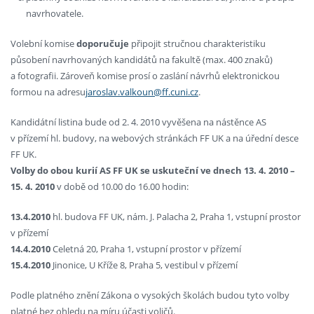
navrhovatele.
Volební komise
doporučuje
připojit stručnou charakteristiku
působení navrhovaných kandidátů na fakultě (max. 400 znaků)
a fotografii. Zároveň komise prosí o zaslání návrhů elektronickou
formou na adresu
jaroslav.valkoun@ff.cuni.cz
.
Kandidátní listina bude od 2. 4. 2010 vyvěšena na nástěnce AS
v přízemí hl. budovy, na webových stránkách FF UK a na úřední desce
FF UK.
Volby do obou kurií AS FF UK se uskuteční ve dnech 13. 4. 2010 –
15. 4. 2010
v době od 10.00 do 16.00 hodin:
13.4.2010
hl. budova FF UK, nám. J. Palacha 2, Praha 1, vstupní prostor
v přízemí
14.4.2010
Celetná 20, Praha 1, vstupní prostor v přízemí
15.4.2010
Jinonice, U Kříže 8, Praha 5, vestibul v přízemí
Podle platného znění Zákona o vysokých školách budou tyto volby
platné bez ohledu na míru účasti voličů.