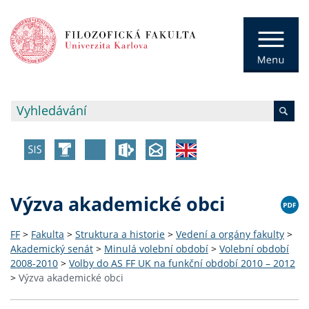
Výzva akademické obci
FF
>
Fakulta
>
Struktura a historie
>
Vedení a orgány fakulty
>
Akademický senát
>
Minulá volební období
>
Volební období
2008-2010
>
Volby do AS FF UK na funkční období 2010 – 2012
>
Výzva akademické obci