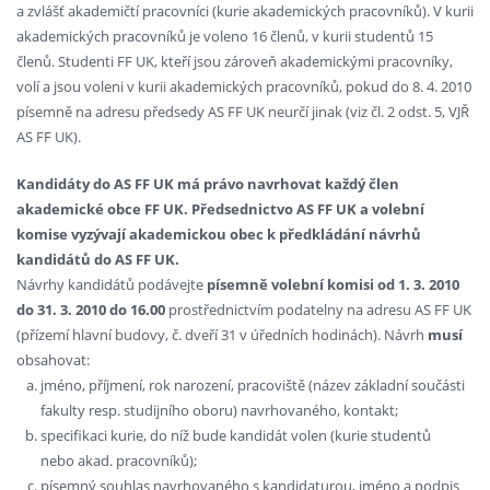
a zvlášť akademičtí pracovníci (kurie akademických pracovníků). V kurii
akademických pracovníků je voleno 16 členů, v kurii studentů 15
členů. Studenti FF UK, kteří jsou zároveň akademickými pracovníky,
volí a jsou voleni v kurii akademických pracovníků, pokud do 8. 4. 2010
písemně na adresu předsedy AS FF UK neurčí jinak (viz čl. 2 odst. 5, VJŘ
AS FF UK).
Kandidáty do AS FF UK má právo navrhovat každý člen
akademické obce FF UK. Předsednictvo AS FF UK a volební
komise vyzývají akademickou obec k předkládání návrhů
kandidátů do AS FF UK.
Návrhy kandidátů podávejte
písemně volební komisi od 1. 3. 2010
do 31. 3. 2010 do 16.00
prostřednictvím podatelny na adresu AS FF UK
(přízemí hlavní budovy, č. dveří 31 v úředních hodinách). Návrh
musí
obsahovat:
jméno, příjmení, rok narození, pracoviště (název základní součásti
fakulty resp. studijního oboru) navrhovaného, kontakt;
specifikaci kurie, do níž bude kandidát volen (kurie studentů
nebo akad. pracovníků);
písemný souhlas navrhovaného s kandidaturou, jméno a podpis