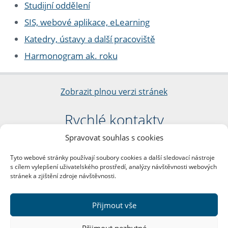
Studijní oddělení
SIS, webové aplikace, eLearning
Katedry, ústavy a další pracoviště
Harmonogram ak. roku
Zobrazit plnou verzi stránek
Rychlé kontakty
Spravovat souhlas s cookies
Filozofická fakulta
Univerzita Karlova
Tyto webové stránky používají soubory cookies a další sledovací nástroje
nám. Jana Palacha 1/2
s cílem vylepšení uživatelského prostředí, analýzy návštěvnosti webových
116 38 Praha 1
stránek a zjištění zdroje návštěvnosti.
IČO: 00216208
DIČ: CZ00216208
Přijmout vše
Další kontakty
Přijmout nezbytné