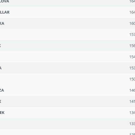
LOVÁ
16
LLAR
16
KA
16
15
K
15
N
15
A
15
15
ZA
14
K
14
EK
13
13
12