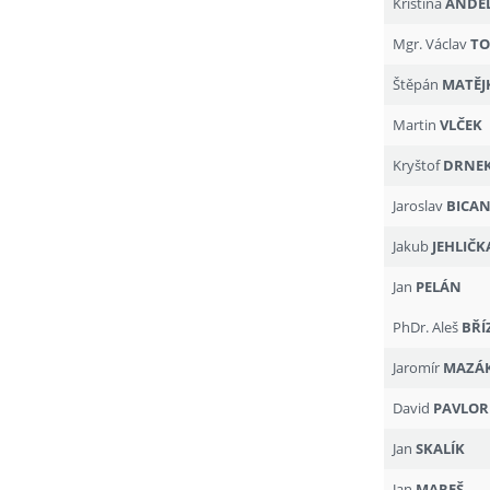
Kristina
ANDĚ
Mgr. Václav
TO
Štěpán
MATĚJ
Martin
VLČEK
Kryštof
DRNE
Jaroslav
BICA
Jakub
JEHLIČK
Jan
PELÁN
PhDr. Aleš
BŘÍ
Jaromír
MAZÁ
David
PAVLOR
Jan
SKALÍK
Jan
MAREŠ