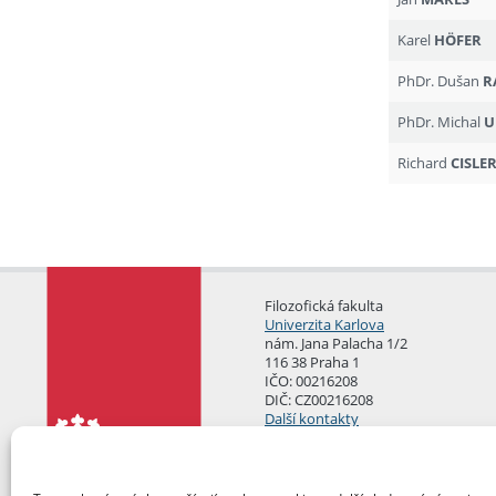
Karel
HÖFER
PhDr. Dušan
R
PhDr. Michal
U
Richard
CISLE
Filozofická fakulta
Univerzita Karlova
nám. Jana Palacha 1/2
116 38 Praha 1
IČO: 00216208
DIČ: CZ00216208
Další kontakty
Podatelna