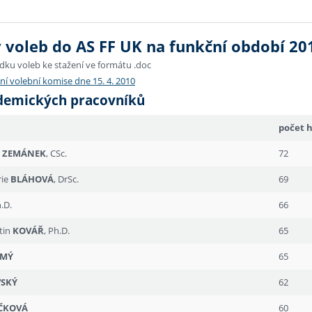
 voleb do AS FF UK na funkční období 20
dku voleb ke stažení ve formátu .doc
ání volební komise dne 15. 4. 2010
demických pracovníků
počet 
r
ZEMÁNEK
, CSc.
72
rie
BLÁHOVÁ
, DrSc.
69
h.D.
66
tin
KOVÁŘ
, Ph.D.
65
OMÝ
65
VSKÝ
62
ČKOVÁ
60