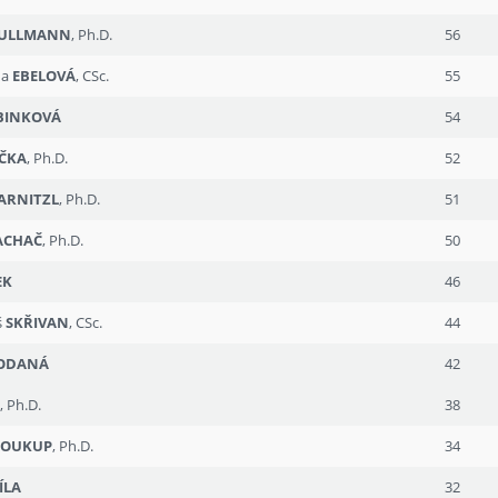
ULLMANN
, Ph.D.
56
na
EBELOVÁ
, CSc.
55
BINKOVÁ
54
ČKA
, Ph.D.
52
ARNITZL
, Ph.D.
51
ACHAČ
, Ph.D.
50
EK
46
š
SKŘIVAN
, CSc.
44
ODANÁ
42
A
, Ph.D.
38
SOUKUP
, Ph.D.
34
ÍLA
32