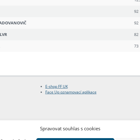
92
ADOVANOVIČ
92
LVR
82
R
73
E-shop FF UK
Face Up oznamovací aplikace
Spravovat souhlas s cookies