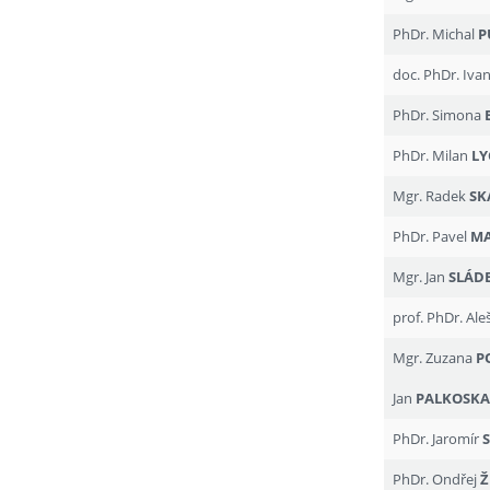
PhDr. Michal
P
doc. PhDr. Iva
PhDr. Simona
PhDr. Milan
LY
Mgr. Radek
SK
PhDr. Pavel
M
Mgr. Jan
SLÁD
prof. PhDr. Ale
Mgr. Zuzana
P
Jan
PALKOSK
PhDr. Jaromír
PhDr. Ondřej
Ž