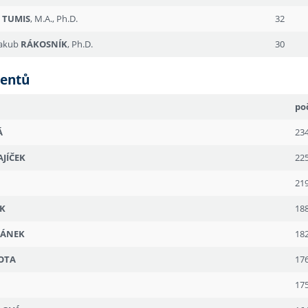
v
TUMIS
, M.A., Ph.D.
32
 Jakub
RÁKOSNÍK
, Ph.D.
30
dentů
po
Á
23
AJÍČEK
22
21
ÍK
18
RÁNEK
18
OTA
17
17