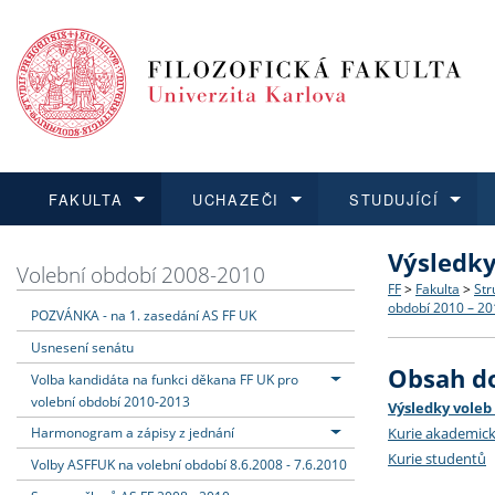
FAKULTA
UCHAZEČI
STUDUJÍCÍ
Výsledky
FAKULTA
UCHAZEČI
STUDUJÍCÍ
VĚDA A VÝZKUM
ZAHRANIČÍ
Struktura a
Co studova
Bakalářsk
O vědě a 
Aktuální n
Volební období 2008-2010
FF
>
Fakulta
>
Str
období 2010 – 20
POZVÁNKA - na 1. zasedání AS FF UK
Dozvědět se více
Podat přihlášku
Dozvědět se více
Dozvědět se více
Dozvědět se více
Strategie 
Učitelské 
Doktorské
Akademické
Vyjíždějící
Usnesení senátu
Obsah d
Podpora a
Informace 
Rigorózní 
Granty a p
Přijíždějíc
Volba kandidáta na funkci děkana FF UK pro
volební období 2010-2013
Výsledky voleb
Kurie akademic
Harmonogram a zápisy z jednání
Absolventi
Vyjíždějíc
Kurie studentů
Volby ASFFUK na volební období 8.6.2008 - 7.6.2010
Fakultní š