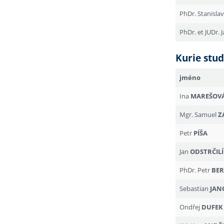
PhDr. Stanisla
PhDr. et JUDr.
Kurie stu
jméno
Ina
MAREŠOV
Mgr. Samuel
Z
Petr
PÍŠA
Jan
ODSTRČIL
PhDr. Petr
BE
Sebastian
JAN
Ondřej
DUFEK