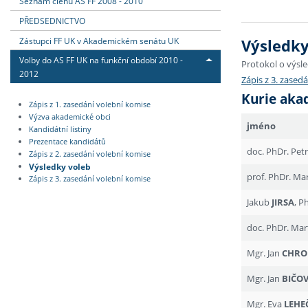
Seznam členů AS FF 2008 - 2010
PŘEDSEDNICTVO
Zástupci FF UK v Akademickém senátu UK
Výsledky
Volby do AS FF UK na funkční období 2010 -
Protokol o výsle
2012
Zápis z 3. zased
Kurie aka
Zápis z 1. zasedání volební komise
Výzva akademické obci
jméno
Kandidátní listiny
Prezentace kandidátů
doc. PhDr. Pet
Zápis z 2. zasedání volební komise
Výsledky voleb
prof. PhDr. Ma
Zápis z 3. zasedání volební komise
Jakub
JIRSA
, P
doc. PhDr. Mar
Mgr. Jan
CHR
Mgr. Jan
BIČO
Mgr. Eva
LEHE